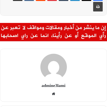
طباعة
admine3lami
موقع
الويب