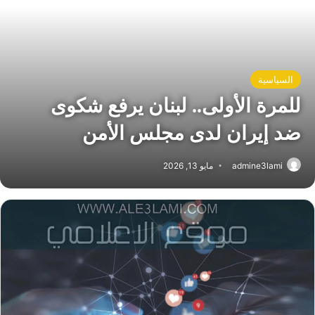
السياسية
للمرة الأولى.. لبنان يرفع شكوى
ضد إيران لدى مجلس الأمن
admine3lami
مايو 13, 2026