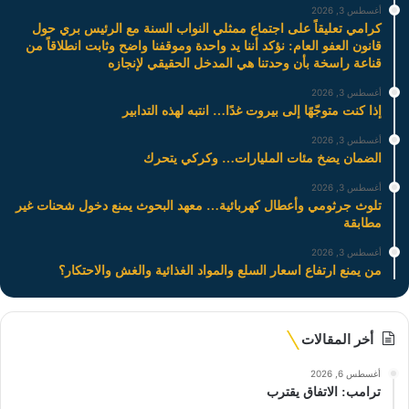
أغسطس 3, 2026
كرامي تعليقاً على اجتماع ممثلي النواب السنة مع الرئيس بري حول
قانون العفو العام: نؤكد أننا يد واحدة وموقفنا واضح وثابت انطلاقاً من
قناعة راسخة بأن وحدتنا هي المدخل الحقيقي لإنجازه
أغسطس 3, 2026
إذا كنت متوجّهًا إلى بيروت غدًا… انتبه لهذه التدابير
أغسطس 3, 2026
الضمان يضخ مئات المليارات… وكركي يتحرك
أغسطس 3, 2026
تلوث جرثومي وأعطال كهربائية… معهد البحوث يمنع دخول شحنات غير
مطابقة
أغسطس 3, 2026
من يمنع ارتفاع اسعار السلع والمواد الغذائية والغش والاحتكار؟
أخر المقالات
أغسطس 6, 2026
ترامب: الاتفاق يقترب