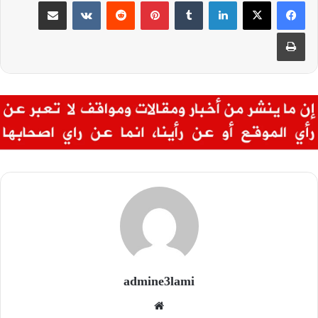
لينكدإن
بينتيريست
مشاركة عبر البريد
طباعة
admine3lami
موقع