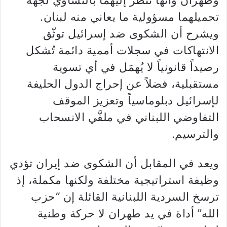
وطهران وأنها تنظر إليهما بالتساوي لجهة
تحميلهما مسؤولية ما يعاني منه لبنان.
ويشرح أن الشكوى ضد إسرائيل توثّق
الانتهاكات في سجلات أممية دائمة تُشكل
رصيداً قانونياً لا يُهمَل في أي تسوية
مستقبلية، فضلاً عن إحراج الدول الحليفة
لإسرائيل دبلوماسياً وتعزيز الموقف
التفاوضي اللبناني في ملفَّي الانسحاب
والترسيم.
ويعد في المقابل أن الشكوى ضد إيران تؤدي
وظيفة استراتيجية مختلفة ولكنها مكملة، إذ
ترسخ السردية اللبنانية القائلة إن “حزب
الله” أداة في يد طهران لا حركة وطنية