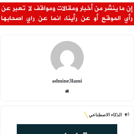
admine3lami
موقع
الويب
الذكاء الاصطناعي