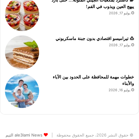
🌈 كاسترد بمكعبات الجيلي الملونة… حلى بارد
يبهج العين ويذوب في الفم!
يوليو 17, 2026
🍮 تيراميسو اقتصادي بدون جبنة ماسكربوني
يوليو 17, 2026
خطوات مهمة للمحافظة على الحدود بين الآباء
والأبناء
يوليو 16, 2026
© حقوق النشر 2026، جميع الحقوق محفوظة |
ale3lami News الثيم