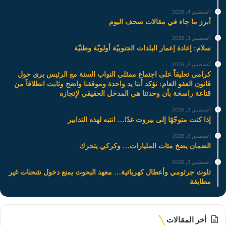
أغسطس 4, 2026
أبرز ما جاء في مقالات صحف اليوم
أغسطس 3, 2026
سلام: إعادة إعمار البلدات الجنوبيّة أولويّة وطنيّة
أغسطس 3, 2026
كرامي تعليقاً على اجتماع ممثلي النواب السنة مع الرئيس بري حول
قانون العفو العام: نؤكد أننا يد واحدة وموقفنا واضح وثابت انطلاقاً من
قناعة راسخة بأن وحدتنا هي المدخل الحقيقي لإنجازه
أغسطس 3, 2026
إذا كنت متوجّهًا إلى بيروت غدًا… انتبه لهذه التدابير
أغسطس 3, 2026
الضمان يضخ مئات المليارات… وكركي يتحرك
أغسطس 3, 2026
تلوث جرثومي وأعطال كهربائية… معهد البحوث يمنع دخول شحنات غير
مطابقة
أخر المقالات