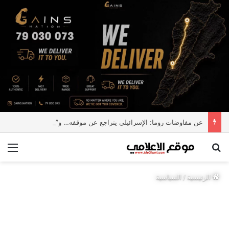
عن مفاوضات روما: الإسرائيلي يتراجع عن موقفه… و”Fake news”
بحث عن
الق
الرئيسية
/
السياسية