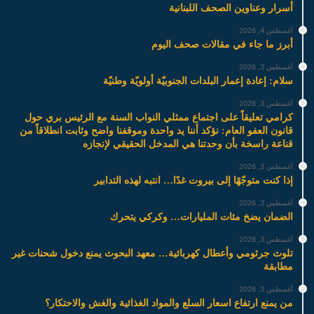
أسرار وعناوين الصحف اللبنانية
أغسطس 4, 2026
أبرز ما جاء في مقالات صحف اليوم
أغسطس 3, 2026
سلام: إعادة إعمار البلدات الجنوبيّة أولويّة وطنيّة
أغسطس 3, 2026
كرامي تعليقاً على اجتماع ممثلي النواب السنة مع الرئيس بري حول
قانون العفو العام: نؤكد أننا يد واحدة وموقفنا واضح وثابت انطلاقاً من
قناعة راسخة بأن وحدتنا هي المدخل الحقيقي لإنجازه
أغسطس 3, 2026
إذا كنت متوجّهًا إلى بيروت غدًا… انتبه لهذه التدابير
أغسطس 3, 2026
الضمان يضخ مئات المليارات… وكركي يتحرك
أغسطس 3, 2026
تلوث جرثومي وأعطال كهربائية… معهد البحوث يمنع دخول شحنات غير
مطابقة
أغسطس 3, 2026
من يمنع ارتفاع اسعار السلع والمواد الغذائية والغش والاحتكار؟