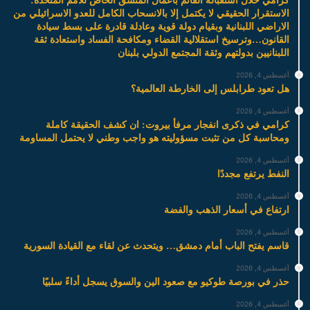
كرامي خلال استقباله القائم باعمال المنسق الخاص للامم المتحدة:
الاستقرار الحقيقي لا يكتمل إلا بالانسحاب الكامل للعدو الاسرائيلي من
الاراضي اللبنانية وبقيام دولة قوية وعادلة قادرة على بسط سيادة
القانون…وترسيخ استقلالية القضاء ومكافحة الفساد واستعادة ثقة
اللبنانيين بدولتهم وثقة المجتمع الدولي بلبنان
أغسطس 4, 2026
هل تعود طرابلس إلى الخارطة العالمية؟
أغسطس 4, 2026
كرامي في ذكرى انفجار مرفأ بيروت: ان كشف الحقيقة كاملة
ومحاسبة كل من تثبت مسؤوليته هو واجب وطني لا يحتمل المساومة
أغسطس 4, 2026
النفط يرتفع مجددًا
أغسطس 4, 2026
ارتفاع في أسعار الذهب والفضة
أغسطس 4, 2026
قاسم يفتح الباب أمام دمشق… ويتحدث عن لقاء مع القيادة السورية
أغسطس 4, 2026
حذر في بورصة طوكيو مع صعود الين والسوق يسجل أداءً سلبيًا
أغسطس 4, 2026