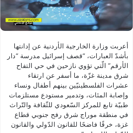
أعربت ​وزارة الخارجية الأردنية​ عن إدانتها
بأشدّ العبارات، “قصف إسرائيل مدرسة “دار
الأرقم” الّتي تؤوي نازحين في حي التفاح
شرق مدينة غزّة، ما أسفر عن ارتقاء
عشرات الفلسطينيّين بينهم أطفال ونساء
وإصابة المئات، وتدمير مستودع مستلزمات
طبيّة تابع للمركز السّعودي للثّقافة والتّراث
في منطقة موراج شرق رفح جنوبي ​قطاع
غزة​، خرقًا فاضحًا للقانون الدّولي والقانون