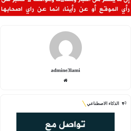
admine3lami
موقع
الويب
الذكاء الاصطناعي