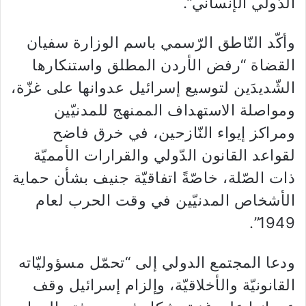
الدّولي الإنساني”.
‏وأكّد النّاطق الرّسمي باسم الوزارة سفيان
القضاة “رفض الأردن المطلق واستنكارها
الشّديدَين لتوسيع إسرائيل عدوانها على غزّة،
ومواصلة الاستهداف الممنهج للمدنيّين
ومراكز إيواء النّازحين، في خرق فاضح
لقواعد القانون الدّولي والقرارات الأمميّة
ذات الصّلة، خاصّةً اتفاقيّة جنيف بشأن حماية
الأشخاص المدنيّين في وقت الحرب لعام
1949”.
‏ودعا ​المجتمع الدولي​ إلى “تحمّل مسؤوليّاته
القانونيّة والأخلاقيّة، وإلزام إسرائيل وقف