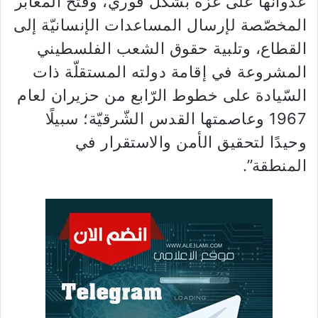
عدوانها على غزة بشكل فوري، وفتح المعابر
المخصّصة لإرسال المساعدات الإنسانيّة إلى
القطاع، وتلبية حقوق ​الشعب الفلسطيني​
المشروعة في إقامة دولته المستقلّة ذات
السّيادة على خطوط الرّابع من حزيران لعام
1967 وعاصمتها القدس الشّرقيّة؛ سبيلًا
وحيدًا لتحقيق الأمن والاستقرار في
المنطقة”.