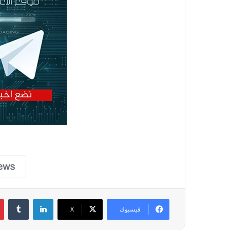
لينكدإن
فيسبوك
X