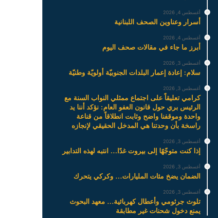
أغسطس 4, 2026
أسرار وعناوين الصحف اللبنانية
أغسطس 4, 2026
أبرز ما جاء في مقالات صحف اليوم
أغسطس 3, 2026
سلام: إعادة إعمار البلدات الجنوبيّة أولويّة وطنيّة
أغسطس 3, 2026
كرامي تعليقاً على اجتماع ممثلي النواب السنة مع
الرئيس بري حول قانون العفو العام: نؤكد أننا يد
واحدة وموقفنا واضح وثابت انطلاقاً من قناعة
راسخة بأن وحدتنا هي المدخل الحقيقي لإنجازه
أغسطس 3, 2026
إذا كنت متوجّهًا إلى بيروت غدًا… انتبه لهذه التدابير
أغسطس 3, 2026
الضمان يضخ مئات المليارات… وكركي يتحرك
أغسطس 3, 2026
تلوث جرثومي وأعطال كهربائية… معهد البحوث
يمنع دخول شحنات غير مطابقة