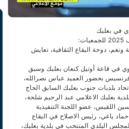
وي في بعلبك
ت:
Shabab Found ، ريشة ونغم، دوحة البقاع الثقافية، تعايش
ي في قاعة أوتيل كنعان بعلبك وسبق
 فرنسيس بحضور العميد عباس نصرالله،
حاد بلديات جنوب بعلبك السابق الحاج
ية بعلبك الاعلامي عبد الرحيم شلحة،
ين اللقيس، عضو اللجنة التنفيذية
ماد ياغي، رئيس الاصلاح في البقاع
لمجلس البلدي المنتخب في بلدية بعلبك،