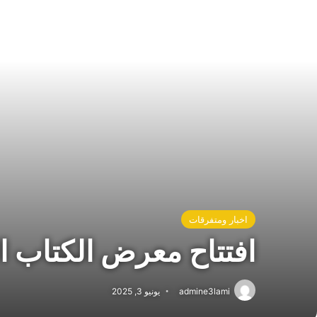
اخبار ومتفرقات
افتتاح معرض الكتاب ال
admine3lami
يونيو 3, 2025