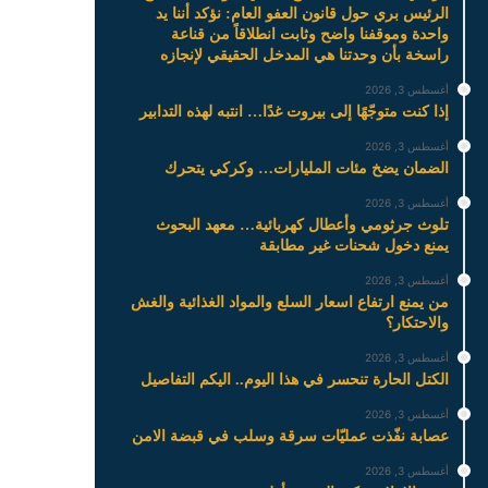
الرئيس بري حول قانون العفو العام: نؤكد أننا يد
واحدة وموقفنا واضح وثابت انطلاقاً من قناعة
راسخة بأن وحدتنا هي المدخل الحقيقي لإنجازه
أغسطس 3, 2026
إذا كنت متوجّهًا إلى بيروت غدًا… انتبه لهذه التدابير
أغسطس 3, 2026
الضمان يضخ مئات المليارات… وكركي يتحرك
أغسطس 3, 2026
تلوث جرثومي وأعطال كهربائية… معهد البحوث
يمنع دخول شحنات غير مطابقة
أغسطس 3, 2026
من يمنع ارتفاع اسعار السلع والمواد الغذائية والغش
والاحتكار؟
أغسطس 3, 2026
الكتل الحارة تنحسر في هذا اليوم.. اليكم التفاصيل
أغسطس 3, 2026
عصابة نفّذت عمليّات سرقة وسلب في قبضة الامن
أغسطس 3, 2026