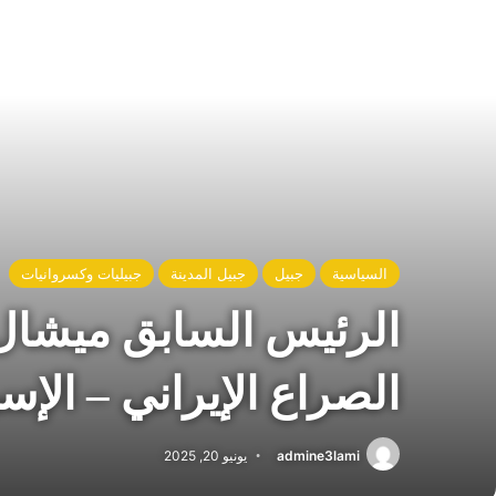
السياسية
جبيل
جبيل المدينة
جبيليات وكسروانيات
الرئيس السابق ميشال 
الصراع الإيراني – الإس
admine3lami
يونيو 20, 2025