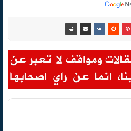
بينتيريست
‏Reddit
‏VKontakte
مشاركة عبر البريد
طباعة