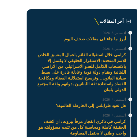
أخر المقالات
أغسطس 5, 2026
أبرز ما جاء في مقالات صحف اليوم
أغسطس 4, 2026
كرامي خلال استقباله القائم باعمال المنسق الخاص
للامم المتحدة: الاستقرار الحقيقي لا يكتمل إلا
بالانسحاب الكامل للعدو الاسرائيلي من الاراضي
اللبنانية وبقيام دولة قوية وعادلة قادرة على بسط
سيادة القانون…وترسيخ استقلالية القضاء ومكافحة
الفساد واستعادة ثقة اللبنانيين بدولتهم وثقة المجتمع
الدولي بلبنان
أغسطس 4, 2026
هل تعود طرابلس إلى الخارطة العالمية؟
أغسطس 4, 2026
كرامي في ذكرى انفجار مرفأ بيروت: ان كشف
الحقيقة كاملة ومحاسبة كل من تثبت مسؤوليته هو
واجب وطني لا يحتمل المساومة