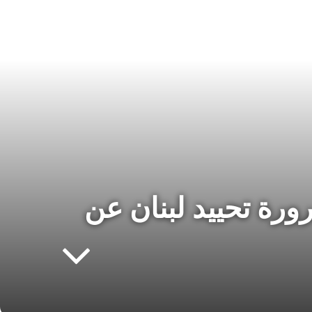
رة تحييد لبنان عن