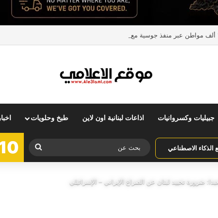
جبيليات وكسروانيات
اذاعات لبنانية اون لاين
طبخ وحلويات
اخبا
10
بحث
الذكاء الاصطناعي
عن
ا: ضرورة تحييد لبنان عن الصراع الإيراني – الإسرائيلي