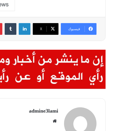
لينكدإن
‏Tumblr
فيسبوك
X
admine3lami
موق
ع