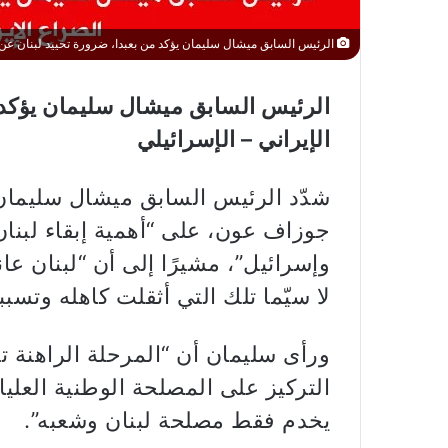
الرئيس السابق ميشال سليمان يؤكد من بعبدا، ضرورة تحييد لبنان عن ال
الرئيس السابق ميشال سليمان يؤكد 
الإيراني – الإسرائيلي
شدّد الرئيس السابق ميشال سليمان،
جوزاف عون، على “أهمية إبقاء لبنان 
وإسرائيل”، مشيرًا إلى أن “لبنان عان
لا سيّما تلك التي أثقلت كاهله وتس
ورأى سليمان أن “المرحلة الراهنة ت
التركيز على المصلحة الوطنية العليا
يخدم فقط مصلحة لبنان وشعبه”.