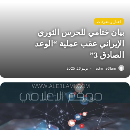
اخبار ومتفرقات
بيان ختامي للحرس الثوري
الإيراني عقب عملية “الوعد
الصادق 3”
admine3lami
يونيو 26, 2025