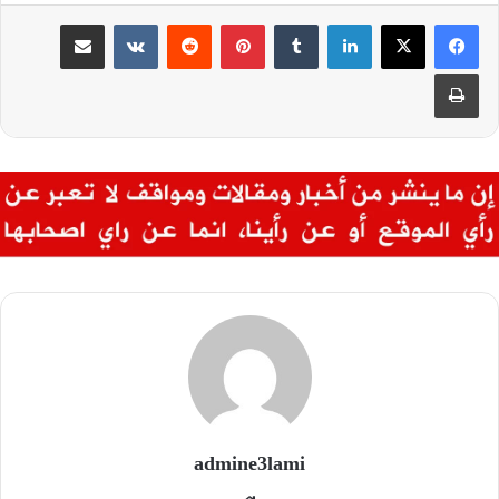
لينكدإن
بينتيريست
مشاركة عبر البريد
طباعة
admine3lami