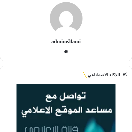
admine3lami
موق
ع
الوي
ب
الذكاء الاصطناعي