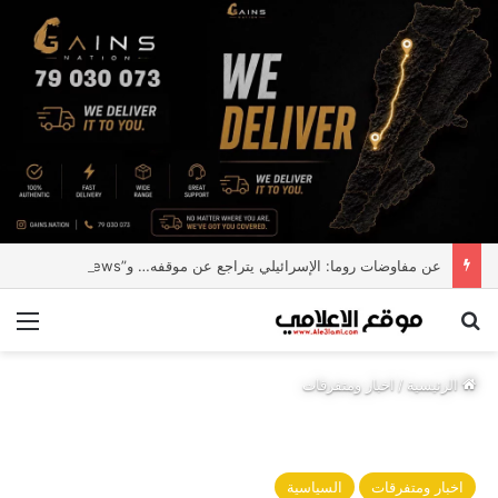
عن مفاوضات روما: الإسرائيلي يتراجع عن موقفه… و”Fake news”
بحث عن
الق
الرئيسية
/
اخبار ومتفرقات
اخبار ومتفرقات
السياسية