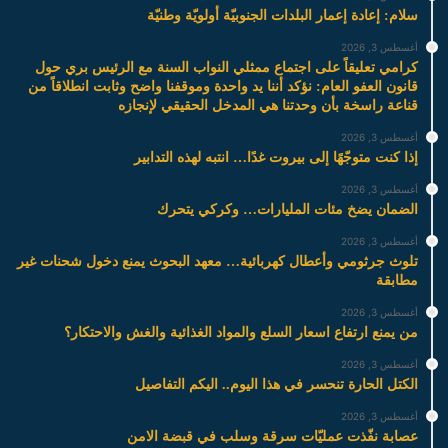
سلام: إعادة إعمار البلدات الجنوبيّة أولويّة وطنيّة
أغسطس 3, 2026
كرامي تعليقاً على اجتماع ممثلي النواب السنة مع الرئيس بري حول
قانون العفو العام: نؤكد أننا يد واحدة وموقفنا واضح وثابت انطلاقاً من
قناعة راسخة بأن وحدتنا هي المدخل الحقيقي لإنجازه
أغسطس 3, 2026
إذا كنت متوجّهًا إلى بيروت غدًا… انتبه لهذه التدابير
أغسطس 3, 2026
الضمان يضخ مئات المليارات… وكركي يتحرك
أغسطس 3, 2026
تلوث جرثومي وأعطال كهربائية… معهد البحوث يمنع دخول شحنات غير
مطابقة
أغسطس 3, 2026
من يمنع ارتفاع اسعار السلع والمواد الغذائية والغش والاحتكار؟
أغسطس 3, 2026
الكتل الحارة تنحسر في هذا اليوم.. اليكم التفاصيل
أغسطس 3, 2026
عصابة نفّذت عمليّات سرقة وسلب في قبضة الامن