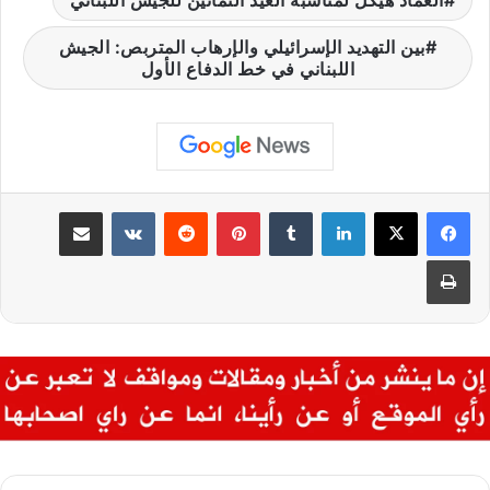
العماد هيكل لمناسبة العيد الثمانين للجيش اللبناني
بين التهديد الإسرائيلي والإرهاب المتربص: الجيش
اللبناني في خط الدفاع الأول
لينكدإن
‏Tumblr
بينتيريست
‏Reddit
‏VKontakte
مشاركة عبر البريد
طباعة