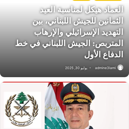
العماد هيكل لمناسبة العيد
الثمانين للجيش اللبناني، بين
التهديد الإسرائيلي والإرهاب
المتربص: الجيش اللبناني في خط
الدفاع الأول
admine3lami
يوليو 30, 2025