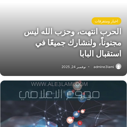
اخبار ومتفرقات
الحرب انتهت، وحزب الله ليس
مجنوناً، ولنشارك جميعًا في
استقبال البابا
admine3lami
نوفمبر 24, 2025