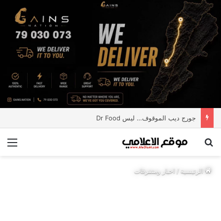
جورج ديب الموقوف… ليس Dr Food
بحث عن
الق
الرئيسية
/
اخبار ومتفرقات