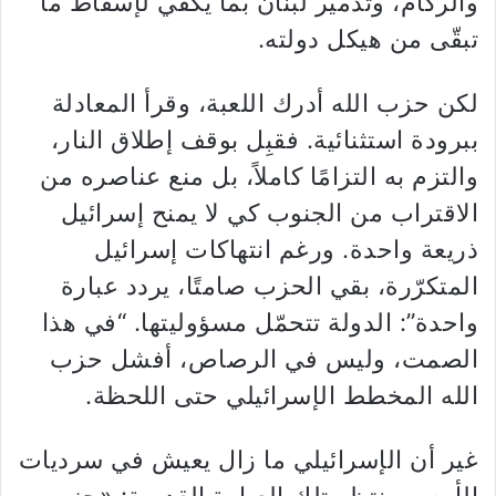
والركام، وتدمير لبنان بما يكفي لإسقاط ما
تبقّى من هيكل دولته.
لكن حزب الله أدرك اللعبة، وقرأ المعادلة
ببرودة استثنائية. فقبِل بوقف إطلاق النار،
والتزم به التزامًا كاملاً، بل منع عناصره من
الاقتراب من الجنوب كي لا يمنح إسرائيل
ذريعة واحدة. ورغم انتهاكات إسرائيل
المتكرّرة، بقي الحزب صامتًا، يردد عبارة
واحدة”: الدولة تتحمّل مسؤوليتها. “في هذا
الصمت، وليس في الرصاص، أفشل حزب
الله المخطط الإسرائيلي حتى اللحظة.
غير أن الإسرائيلي ما زال يعيش في سرديات