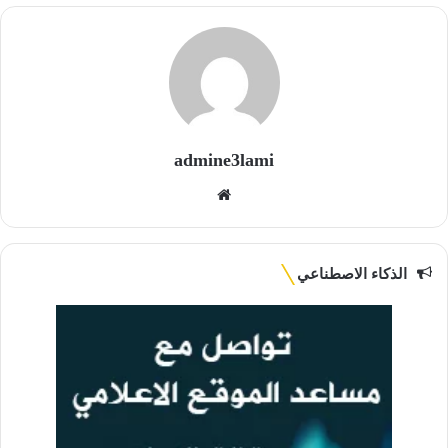
admine3lami
موقع
الويب
الذكاء الاصطناعي