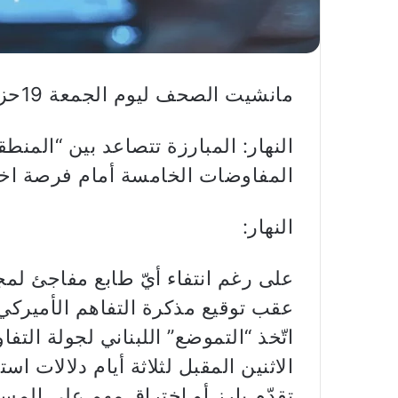
مانشيت الصحف ليوم الجمعة 19حزيران2026
النهار: المبارزة تتصاعد بين “المنطقة
المفاوضات الخامسة أمام فرصة اخت
النهار:
على رغم انتفاء أيّ طابع مفاجئ لمج
عقب توقيع مذكرة التفاهم الأميركي 
اتّخذ “التموضع” اللبناني لجولة ال
الاثنين المقبل لثلاثة أيام دلالات است
تقدّم بارز أو اختراق مهم على المسا