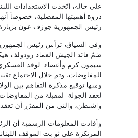
على حاله، اتّخذت الاستعدادات اللبن
ذروة أهميتها المفصلية، خصوصاً أنها
رئيس الجمهورية جوزف عون بزيارة ل
وفي السياق، ترأس رئيس الجمهورية
ضمّ قائد الجيش العماد رودولف هي
سيمون كرم وأعضاء الوفد العسكري 
للمفاوضات. وتم خلال الاجتماع تقيي
ومنها توقيع مذكرة التفاهم بين الول
لعقد الجولة المقبلة من المفاوضات ال
واشنطن، والتي من المقرّر أن تعقد في 23 و24 و25 حزيران ا
وأفادت المعلومات الرسمية أن الرئ
المرتكزة على ثوابت الموقف اللبناني