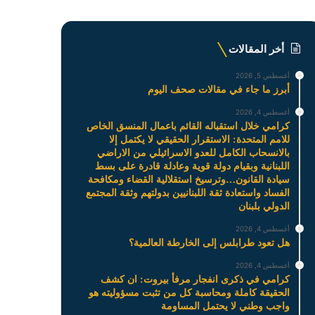
أخر المقالات
أغسطس 5, 2026
أبرز ما جاء في مقالات صحف اليوم
أغسطس 4, 2026
كرامي خلال استقباله القائم باعمال المنسق الخاص
للامم المتحدة: الاستقرار الحقيقي لا يكتمل إلا
بالانسحاب الكامل للعدو الاسرائيلي من الاراضي
اللبنانية وبقيام دولة قوية وعادلة قادرة على بسط
سيادة القانون…وترسيخ استقلالية القضاء ومكافحة
الفساد واستعادة ثقة اللبنانيين بدولتهم وثقة المجتمع
الدولي بلبنان
أغسطس 4, 2026
هل تعود طرابلس إلى الخارطة العالمية؟
أغسطس 4, 2026
كرامي في ذكرى انفجار مرفأ بيروت: ان كشف
الحقيقة كاملة ومحاسبة كل من تثبت مسؤوليته هو
واجب وطني لا يحتمل المساومة