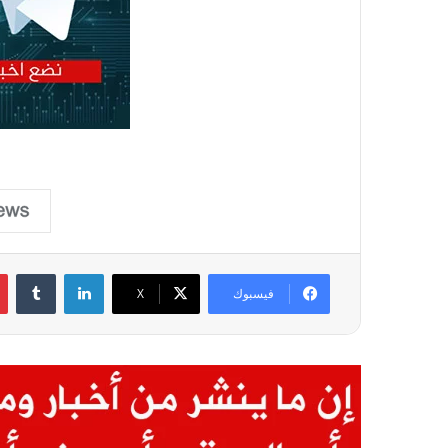
لينكدإن
فيسبوك
X