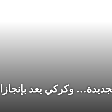
لجديدة… وكركي يعد بإنجازا