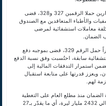
وأصدر كركي بتاريخ 17/6/2026 قرارين حملا الرقمين 327 و328، قضى
يات والأطباء المتعاقدين مع الصندوق
رة، تغطي كلفة معاملات استشفائية لمرضى
 الضمان.
كما أصدر المدير العام بالتوازي قراراً حمل الرقم 329، قضى بموجبه دفع
ت استشفائية سابقة، احتُسبت وفق نسبة الدفع
اً والبالغة 75%، بما يضمن استمرار التدفقات المالية إلى
، ويعزز قدرتها على متابعة استقبال
زمة لهم.
 الضمان منذ مطلع العام على التغطية
الاستشفائية، دون غسيل الكلى، حوالي 2432 مليار ليرة، أي ما يقدّر بـ27