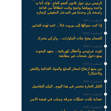
الرئيس بري حول قانون العفو العام: نؤكد أننا يد
واحدة وموقفنا واضح وثابت انطلاقاً من قناعة
راسخة بأن وحدتنا هي المدخل الحقيقي لإنجازه
أغسطس 3, 2026
إذا كنت متوجّهًا إلى بيروت غدًا… انتبه لهذه التدابير
أغسطس 3, 2026
الضمان يضخ مئات المليارات… وكركي يتحرك
أغسطس 3, 2026
تلوث جرثومي وأعطال كهربائية… معهد البحوث
يمنع دخول شحنات غير مطابقة
أغسطس 3, 2026
من يمنع ارتفاع اسعار السلع والمواد الغذائية والغش
والاحتكار؟
أغسطس 3, 2026
الكتل الحارة تنحسر في هذا اليوم.. اليكم التفاصيل
أغسطس 3, 2026
عصابة نفّذت عمليّات سرقة وسلب في قبضة الامن
أغسطس 3, 2026