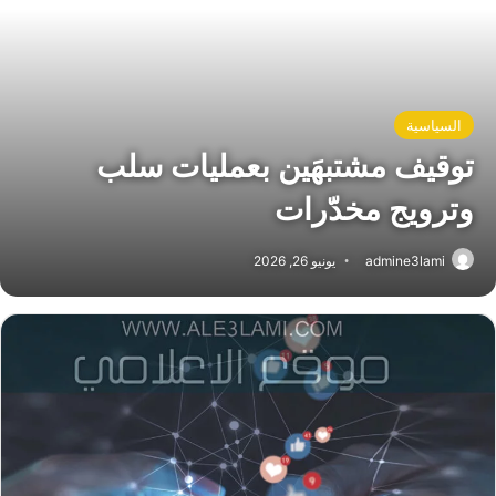
السياسية
توقيف مشتبهَين بعمليات سلب
وترويج مخدّرات
admine3lami
يونيو 26, 2026