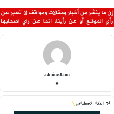
admine3lami
موقع
الويب
الذكاء الاصطناعي