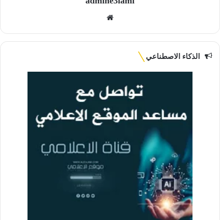
admine3lami
موقع
الويب
الذكاء الاصطناعي