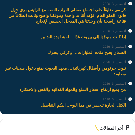
أغسطس 3, 2026
كرامي تعليقاً على اجتماع ممثلي النواب السنة مع الرئيس بري حول
قانون العفو العام: نؤكد أننا يد واحدة وموقفنا واضح وثابت انطلاقاً من
قناعة راسخة بأن وحدتنا هي المدخل الحقيقي لإنجازه
أغسطس 3, 2026
إذا كنت متوجّهًا إلى بيروت غدًا… انتبه لهذه التدابير
أغسطس 3, 2026
الضمان يضخ مئات المليارات… وكركي يتحرك
أغسطس 3, 2026
تلوث جرثومي وأعطال كهربائية… معهد البحوث يمنع دخول شحنات غير
مطابقة
أغسطس 3, 2026
من يمنع ارتفاع اسعار السلع والمواد الغذائية والغش والاحتكار؟
أغسطس 3, 2026
الكتل الحارة تنحسر في هذا اليوم.. اليكم التفاصيل
أخر المقالات