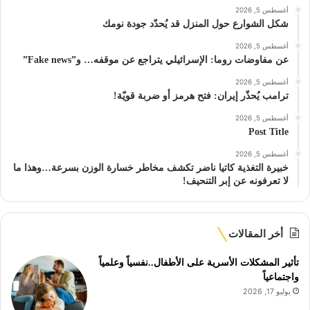
أغسطس 5, 2026
شكل الشوارع حول المنزل قد يُحدّد جودة نومك
أغسطس 5, 2026
عن مفاوضات روما: الإسرائيلي يتراجع عن موقفه… و”Fake news”
أغسطس 5, 2026
ترامب يُحذّر إيران: فتح هرمز أو ضربة قويّة!
أغسطس 5, 2026
Post Title
أغسطس 5, 2026
خبيرة التغذية كاتيا ناضر تكشف مخاطر خسارة الوزن بسرعة…وهذا ما
لا تعرفونه عن إبر التنحيف!
أخر المقالات
تأثير المشكلات الأسرية على الأطفال..نفسياً وعلمياً
واجتماعياً
يوليو 17, 2026