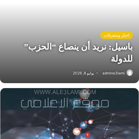
اخبار ومتفرقات
باسيل: نريد أن ينصاع “الحزب”
للدولة
admine3lami
يوليو 8, 2026