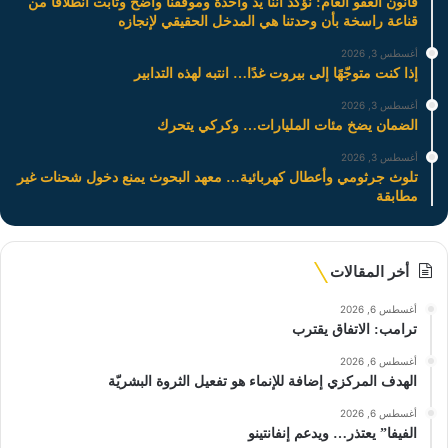
قانون العفو العام: نؤكد أننا يد واحدة وموقفنا واضح وثابت انطلاقاً من
قناعة راسخة بأن وحدتنا هي المدخل الحقيقي لإنجازه
أغسطس 3, 2026
إذا كنت متوجّهًا إلى بيروت غدًا… انتبه لهذه التدابير
أغسطس 3, 2026
الضمان يضخ مئات المليارات… وكركي يتحرك
أغسطس 3, 2026
تلوث جرثومي وأعطال كهربائية… معهد البحوث يمنع دخول شحنات غير
مطابقة
أخر المقالات
أغسطس 6, 2026
ترامب: الاتفاق يقترب
أغسطس 6, 2026
الهدف المركزي إضافة للإنماء هو تفعيل الثروة البشريّة
أغسطس 6, 2026
الفيفا” يعتذر… ويدعم إنفانتينو