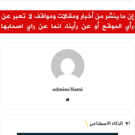
admine3lami
موقع
الويب
الذكاء الاصطناعي