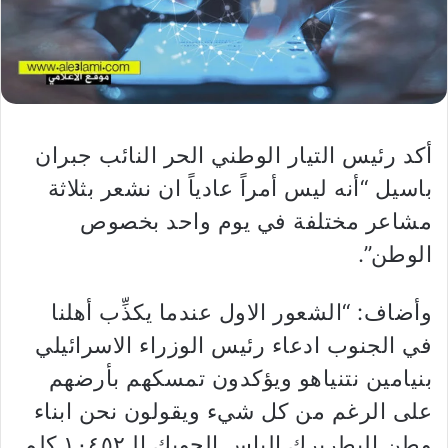
أكد رئيس التيار الوطني الحر النائب جبران
باسيل “أنه ليس أمراً عادياً ان نشعر بثلاثة
مشاعر مختلفة في يوم واحد بخصوص
الوطن”.
وأضاف: “الشعور الاول عندما يكذِّب أهلنا
في الجنوب ادعاء رئيس الوزراء الاسرائيلي
بنيامين نتنياهو ويؤكدون تمسكهم بأرضهم
على الرغم من كل شيء ويقولون نحن ابناء
وطن البطريرك الياس الحويك الـ١٠٤٥٢ كلم