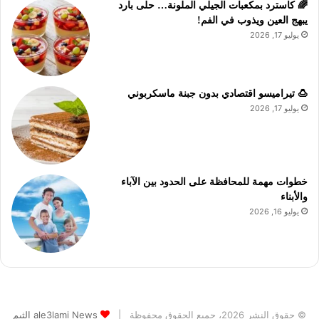
🌈 كاسترد بمكعبات الجيلي الملونة… حلى بارد
يبهج العين ويذوب في الفم!
يوليو 17, 2026
🍮 تيراميسو اقتصادي بدون جبنة ماسكربوني
يوليو 17, 2026
خطوات مهمة للمحافظة على الحدود بين الآباء
والأبناء
يوليو 16, 2026
© حقوق النشر 2026، جميع الحقوق محفوظة |
ale3lami News الثيم