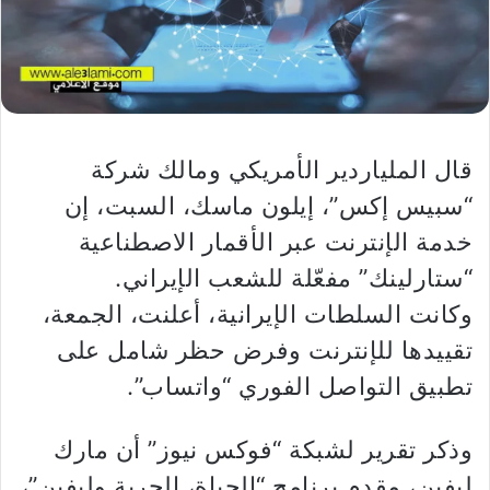
قال الملياردير الأمريكي ومالك شركة
“سبيس إكس”، إيلون ماسك، السبت، إن
خدمة الإنترنت عبر الأقمار الاصطناعية
“ستارلينك” مفعّلة للشعب الإيراني.
وكانت السلطات الإيرانية، أعلنت، الجمعة،
تقييدها للإنترنت وفرض حظر شامل على
تطبيق التواصل الفوري “واتساب”.
وذكر تقرير لشبكة “فوكس نيوز” أن مارك
ليفين، مقدم برنامج “الحياة، الحرية وليفين”،