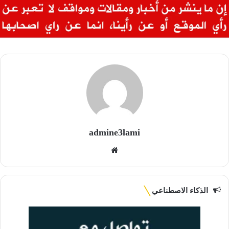
admine3lami
موقع
الويب
الذكاء الاصطناعي