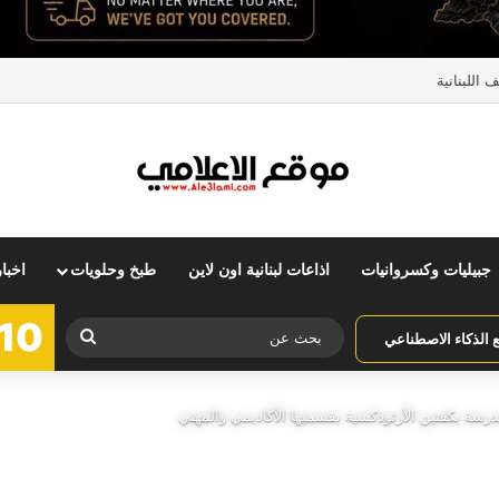
منزل قد يُحدّد جودة نومك
جبيليات وكسروانيات
اذاعات لبنانية اون لاين
طبخ وحلويات
اخبا
10
بحث
الذكاء الاصطناعي
عن
مدرسة بكفتين الأرثوذكسية بقسميها الأكاديمي والمهني