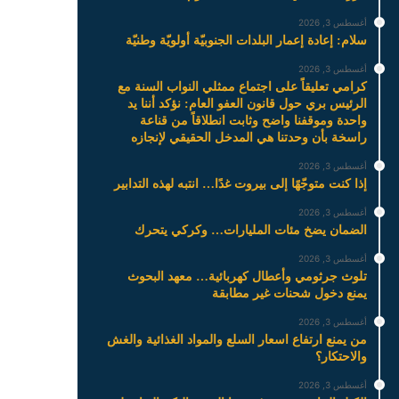
أغسطس 3, 2026
سلام: إعادة إعمار البلدات الجنوبيّة أولويّة وطنيّة
أغسطس 3, 2026
كرامي تعليقاً على اجتماع ممثلي النواب السنة مع
الرئيس بري حول قانون العفو العام: نؤكد أننا يد
واحدة وموقفنا واضح وثابت انطلاقاً من قناعة
راسخة بأن وحدتنا هي المدخل الحقيقي لإنجازه
أغسطس 3, 2026
إذا كنت متوجّهًا إلى بيروت غدًا… انتبه لهذه التدابير
أغسطس 3, 2026
الضمان يضخ مئات المليارات… وكركي يتحرك
أغسطس 3, 2026
تلوث جرثومي وأعطال كهربائية… معهد البحوث
يمنع دخول شحنات غير مطابقة
أغسطس 3, 2026
من يمنع ارتفاع اسعار السلع والمواد الغذائية والغش
والاحتكار؟
أغسطس 3, 2026