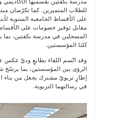
مدرسة بكفتين بقسميها الأكاديمي و
للطلاب المتميزين. كما تكرّسان مبدأ
على الأقساط الجامعية السنوية لأبن
مقابل توفير خصومات على الأقساط 
المسجلين في مدرسة بكفتين، بما يخد
كلتا المؤسستين.
وقد اتّسم اللقاء بطابعٍ وديّ عكس 
الرؤى بين المؤسستين، بما يرسّخ شر
إطارٍ تربويّ مشترك يجعل من بناء ا
في رسالتهما التربوية.