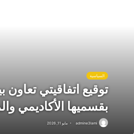
السياسية
توقيع اتفاقيتي تعاون 
بقسميها الأكاديمي وال
admine3lami
مايو 11, 2026