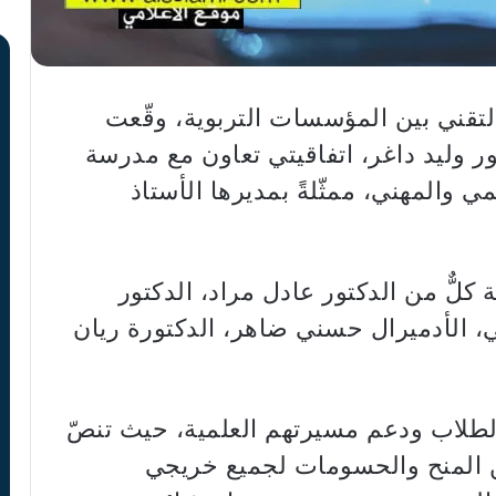
التقني بين المؤسسات التربوية، وقّعت
تور وليد داغر، اتفاقيتي تعاون مع مدرسة
ي والمهني، ممثّلةً بمديرها الأستاذ
كلٌّ من الدكتور عادل مراد، الدكتور
، الأدميرال حسني ضاهر، الدكتورة ريان
الطلاب ودعم مسيرتهم العلمية، حيث تنصّ
 المنح والحسومات لجميع خريجي