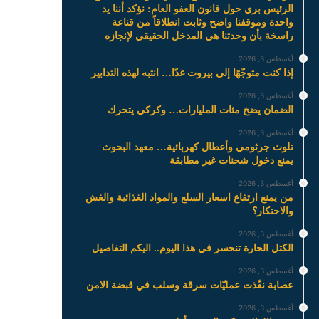
الرئيس بري حول قانون العفو العام: نؤكد أننا يد
واحدة وموقفنا واضح وثابت انطلاقاً من قناعة
راسخة بأن وحدتنا هي المدخل الحقيقي لإنجازه
أغسطس 3, 2026
إذا كنت متوجّهًا إلى بيروت غدًا… انتبه لهذه التدابير
أغسطس 3, 2026
الضمان يضخ مئات المليارات… وكركي يتحرك
أغسطس 3, 2026
تلوث جرثومي وأعطال كهربائية… معهد البحوث
يمنع دخول شحنات غير مطابقة
أغسطس 3, 2026
من يمنع ارتفاع اسعار السلع والمواد الغذائية والغش
والاحتكار؟
أغسطس 3, 2026
الكتل الحارة تنحسر في هذا اليوم.. اليكم التفاصيل
أغسطس 3, 2026
عصابة نفّذت عمليّات سرقة وسلب في قبضة الامن
أغسطس 3, 2026