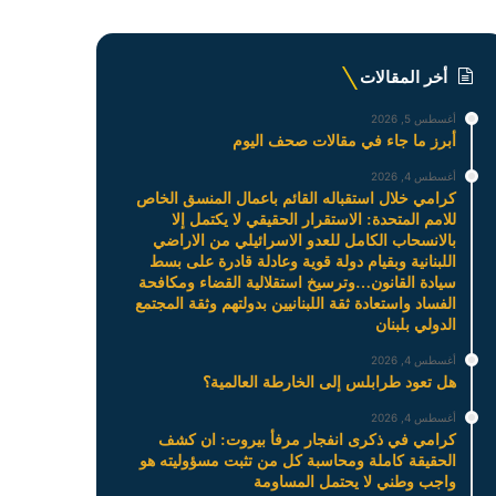
أخر المقالات
أغسطس 5, 2026
أبرز ما جاء في مقالات صحف اليوم
أغسطس 4, 2026
كرامي خلال استقباله القائم باعمال المنسق الخاص
للامم المتحدة: الاستقرار الحقيقي لا يكتمل إلا
بالانسحاب الكامل للعدو الاسرائيلي من الاراضي
اللبنانية وبقيام دولة قوية وعادلة قادرة على بسط
سيادة القانون…وترسيخ استقلالية القضاء ومكافحة
الفساد واستعادة ثقة اللبنانيين بدولتهم وثقة المجتمع
الدولي بلبنان
أغسطس 4, 2026
هل تعود طرابلس إلى الخارطة العالمية؟
أغسطس 4, 2026
كرامي في ذكرى انفجار مرفأ بيروت: ان كشف
الحقيقة كاملة ومحاسبة كل من تثبت مسؤوليته هو
واجب وطني لا يحتمل المساومة