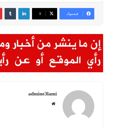
لينكدإن
فيسبوك
X
admine3lami
موقع
الويب