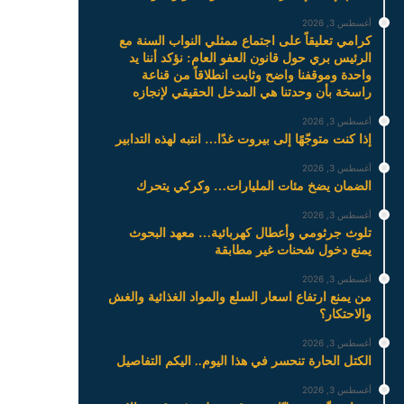
أغسطس 3, 2026
كرامي تعليقاً على اجتماع ممثلي النواب السنة مع
الرئيس بري حول قانون العفو العام: نؤكد أننا يد
واحدة وموقفنا واضح وثابت انطلاقاً من قناعة
راسخة بأن وحدتنا هي المدخل الحقيقي لإنجازه
أغسطس 3, 2026
إذا كنت متوجّهًا إلى بيروت غدًا… انتبه لهذه التدابير
أغسطس 3, 2026
الضمان يضخ مئات المليارات… وكركي يتحرك
أغسطس 3, 2026
تلوث جرثومي وأعطال كهربائية… معهد البحوث
يمنع دخول شحنات غير مطابقة
أغسطس 3, 2026
من يمنع ارتفاع اسعار السلع والمواد الغذائية والغش
والاحتكار؟
أغسطس 3, 2026
الكتل الحارة تنحسر في هذا اليوم.. اليكم التفاصيل
أغسطس 3, 2026