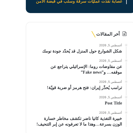
عصابة نفّذت عمليّات سرقة وسلب في قبضة الامن
أخر المقالات
أغسطس 5, 2026
شكل الشوارع حول المنزل قد يُحدّد جودة نومك
أغسطس 5, 2026
عن مفاوضات روما: الإسرائيلي يتراجع عن
موقفه… و”Fake news”
أغسطس 5, 2026
ترامب يُحذّر إيران: فتح هرمز أو ضربة قويّة!
أغسطس 5, 2026
Post Title
أغسطس 5, 2026
خبيرة التغذية كاتيا ناضر تكشف مخاطر خسارة
الوزن بسرعة…وهذا ما لا تعرفونه عن إبر التنحيف!