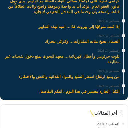
كرامي تعليقاً على اجتماع ممثلي النواب السنة مع الرئيس بري حول
قانون العفو العام: نؤكد أننا يد واحدة وموقفنا واضح وثابت انطلاقاً من
قناعة راسخة بأن وحدتنا هي المدخل الحقيقي لإنجازه
أغسطس 3, 2026
إذا كنت متوجّهًا إلى بيروت غدًا… انتبه لهذه التدابير
أغسطس 3, 2026
الضمان يضخ مئات المليارات… وكركي يتحرك
أغسطس 3, 2026
تلوث جرثومي وأعطال كهربائية… معهد البحوث يمنع دخول شحنات غير
مطابقة
أغسطس 3, 2026
من يمنع ارتفاع اسعار السلع والمواد الغذائية والغش والاحتكار؟
أغسطس 3, 2026
الكتل الحارة تنحسر في هذا اليوم.. اليكم التفاصيل
أخر المقالات
أغسطس 6, 2026