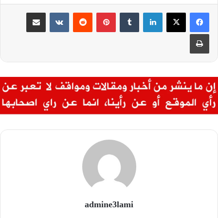
لينكدإن
بينتيريست
مشاركة عبر البريد
طباعة
admine3lami