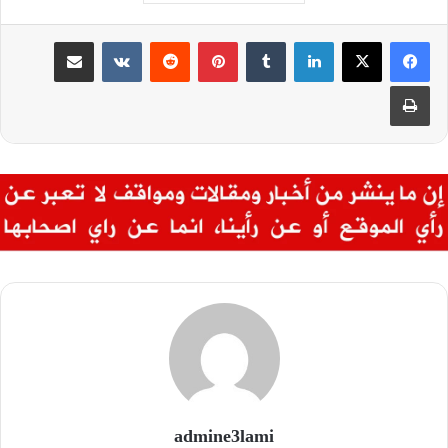
لينكدإن
بينتيريست
مشاركة عبر البريد
طباعة
admine3lami