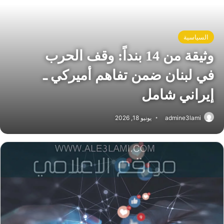
السياسية
وثيقة من 14 بنداً: وقف الحرب
في لبنان ضمن تفاهم أميركي ـ
إيراني شامل
admine3lami
يونيو 18, 2026