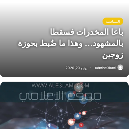
السياسية
باعا المخدرات فسقطا
بالمشهود… وهذا ما ضُبط بحوزة
زوجين
admine3lami
يونيو 20, 2026