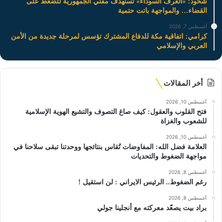
شحود: «الغرف السوداء» تستهدف مفتي الجمهورية للضغط على
القضاء… والمواجهة باتت حتمية
أغسطس 7, 2026
كرامي: اتفاقية مكة للدفاع المشترك تؤسس لمرحلة جديدة من الأمن
العربي والإسلامي
أخر المقالات
أغسطس 10, 2026
فتح القلوب والعقول: كيف صاغ التصوف والتشيع الهوية الإسلامية
للشعوب والغزاة
أغسطس 10, 2026
العلامة فضل الله: المفاوضات تُقاس بنتائجها ووحدتنا تبقى سلاحنا في
مواجهة الضغوط والتحديات
أغسطس 8, 2026
رغم الضغوط.. الرئيس الايراني : لن استقيل !
أغسطس 8, 2026
براد بيت يصعّد معركته مع أنجلينا جولي