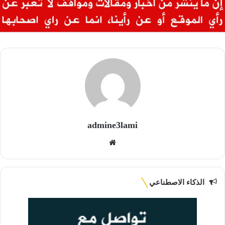
admine3lami
موقع
الويب
الذكاء الاصطناعي