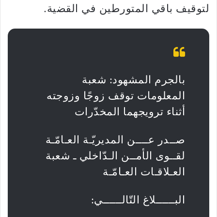
لتوقيف باقي المتورطين في القضية.
بالجرم المشهود: شعبة
المعلومات توقف زوجًا وزوجته
أثناء ترويجهما المخدّرات
صــدر عــــن المديريّـة العـامّـة
لقــوى الأمــن الـدّاخلي ـ شعبة
العـلاقـات العـامّـة
البــــــلاغ التّالــــــي: