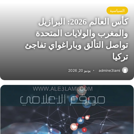
السياسية
كأس العالم 2026: البرازيل
والمغرب والولايات المتحدة
تواصل التألق وباراغواي تفاجئ
تركيا
admine3lami
يونيو 20, 2026