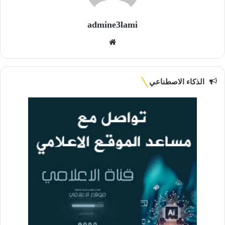
admine3lami
موقع
الويب
الذكاء الاصطناعي