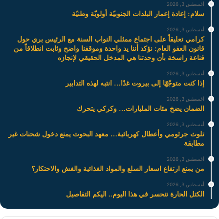
أغسطس 3, 2026
سلام: إعادة إعمار البلدات الجنوبيّة أولويّة وطنيّة
أغسطس 3, 2026
كرامي تعليقاً على اجتماع ممثلي النواب السنة مع الرئيس بري حول
قانون العفو العام: نؤكد أننا يد واحدة وموقفنا واضح وثابت انطلاقاً من
قناعة راسخة بأن وحدتنا هي المدخل الحقيقي لإنجازه
أغسطس 3, 2026
إذا كنت متوجّهًا إلى بيروت غدًا… انتبه لهذه التدابير
أغسطس 3, 2026
الضمان يضخ مئات المليارات… وكركي يتحرك
أغسطس 3, 2026
تلوث جرثومي وأعطال كهربائية… معهد البحوث يمنع دخول شحنات غير
مطابقة
أغسطس 3, 2026
من يمنع ارتفاع اسعار السلع والمواد الغذائية والغش والاحتكار؟
أغسطس 3, 2026
الكتل الحارة تنحسر في هذا اليوم.. اليكم التفاصيل