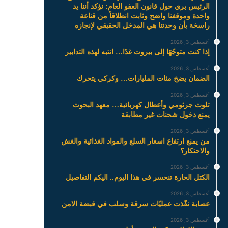
الرئيس بري حول قانون العفو العام: نؤكد أننا يد
واحدة وموقفنا واضح وثابت انطلاقاً من قناعة
راسخة بأن وحدتنا هي المدخل الحقيقي لإنجازه
أغسطس 3, 2026
إذا كنت متوجّهًا إلى بيروت غدًا… انتبه لهذه التدابير
أغسطس 3, 2026
الضمان يضخ مئات المليارات… وكركي يتحرك
أغسطس 3, 2026
تلوث جرثومي وأعطال كهربائية… معهد البحوث
يمنع دخول شحنات غير مطابقة
أغسطس 3, 2026
من يمنع ارتفاع اسعار السلع والمواد الغذائية والغش
والاحتكار؟
أغسطس 3, 2026
الكتل الحارة تنحسر في هذا اليوم.. اليكم التفاصيل
أغسطس 3, 2026
عصابة نفّذت عمليّات سرقة وسلب في قبضة الامن
أغسطس 3, 2026