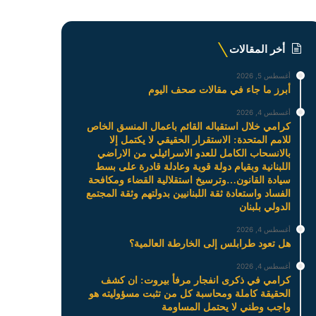
أخر المقالات
أغسطس 5, 2026
أبرز ما جاء في مقالات صحف اليوم
أغسطس 4, 2026
كرامي خلال استقباله القائم باعمال المنسق الخاص
للامم المتحدة: الاستقرار الحقيقي لا يكتمل إلا
بالانسحاب الكامل للعدو الاسرائيلي من الاراضي
اللبنانية وبقيام دولة قوية وعادلة قادرة على بسط
سيادة القانون…وترسيخ استقلالية القضاء ومكافحة
الفساد واستعادة ثقة اللبنانيين بدولتهم وثقة المجتمع
الدولي بلبنان
أغسطس 4, 2026
هل تعود طرابلس إلى الخارطة العالمية؟
أغسطس 4, 2026
كرامي في ذكرى انفجار مرفأ بيروت: ان كشف
الحقيقة كاملة ومحاسبة كل من تثبت مسؤوليته هو
واجب وطني لا يحتمل المساومة