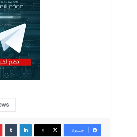
لينكدإن
فيسبوك
X