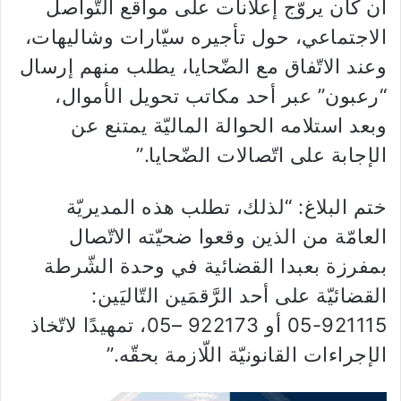
أن كان يروّج إعلانات على مواقع التّواصل
الاجتماعي، حول تأجيره سيّارات وشاليهات،
وعند الاتّفاق مع الضّحايا، يطلب منهم إرسال
“رعبون” عبر أحد مكاتب تحويل الأموال،
وبعد استلامه الحوالة الماليّة يمتنع عن
الإجابة على اتّصالات الضّحايا.”
ختم البلاغ: “لذلك، تطلب هذه المديريّة
العامّة من الذين وقعوا ضحيّته الاتّصال
بمفرزة بعبدا القضائية في وحدة الشّرطة
القضائيّة على أحد الرَّقمَين التّاليَين:
921115-05 أو 922173 –05، تمهيدًا لاتّخاذ
الإجراءات القانونيّة اللّازمة بحقّه.”