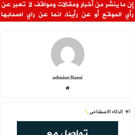
admine3lami
موقع
الويب
الذكاء الاصطناعي