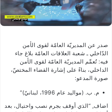
صدر عن المديريّة العامّة لقوى الأمن
الدّاخلي ـ شعبة العلاقات العامّة بلاغ جاء
فيه: تُعمِّم المديريّة العامّة لقوى الأمن
الداخلي، بناءً على إشارة القضاء المختصّ،
صورة المدعو:
م. ب. (مواليد عام 1996، لبنانيّ)”
اضاف, “الذي أوقف بجرم نصب واحتيال، بعد