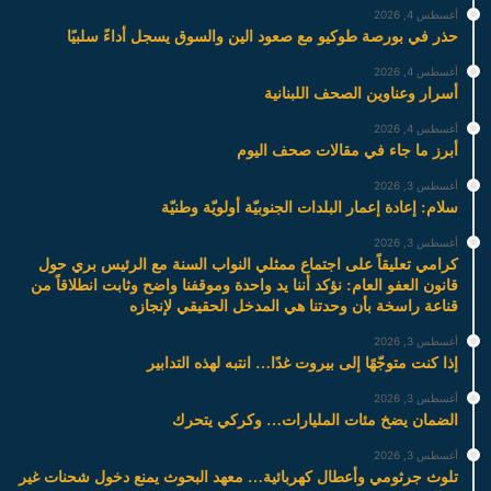
أغسطس 4, 2026
حذر في بورصة طوكيو مع صعود الين والسوق يسجل أداءً سلبيًا
أغسطس 4, 2026
أسرار وعناوين الصحف اللبنانية
أغسطس 4, 2026
أبرز ما جاء في مقالات صحف اليوم
أغسطس 3, 2026
سلام: إعادة إعمار البلدات الجنوبيّة أولويّة وطنيّة
أغسطس 3, 2026
كرامي تعليقاً على اجتماع ممثلي النواب السنة مع الرئيس بري حول
قانون العفو العام: نؤكد أننا يد واحدة وموقفنا واضح وثابت انطلاقاً من
قناعة راسخة بأن وحدتنا هي المدخل الحقيقي لإنجازه
أغسطس 3, 2026
إذا كنت متوجّهًا إلى بيروت غدًا… انتبه لهذه التدابير
أغسطس 3, 2026
الضمان يضخ مئات المليارات… وكركي يتحرك
أغسطس 3, 2026
تلوث جرثومي وأعطال كهربائية… معهد البحوث يمنع دخول شحنات غير