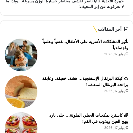
خبيرة التغذية كاتيا ناضر تكشف مخاطر خسارة الوزن بسرعة…وهذا ما
لا تعرفونه عن إبر التنحيف!
أخر المقالات
تأثير المشكلات الأسرية على الأطفال..نفسياً وعلمياً
واجتماعياً
يوليو 17, 2026
🍊 كيكة البرتقال الإسفنجية… هشة، خفيفة، وعابقة
برائحة البرتقال المنعشة!
يوليو 17, 2026
🌈 كاسترد بمكعبات الجيلي الملونة… حلى بارد
يبهج العين ويذوب في الفم!
يوليو 17, 2026