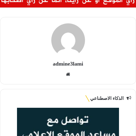
admine3lami
موقع
الويب
الذكاء الاصطناعي