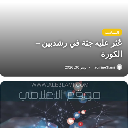
السياسية
عُثر عليه جثة في رشدبين –
الكورة
admine3lami
يونيو 30, 2026