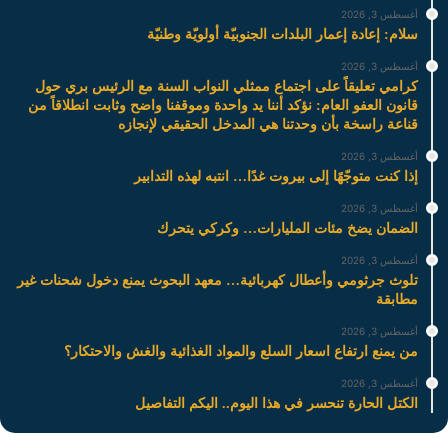
أغسطس 3, 2026
سلام: إعادة إعمار البلدات الجنوبيّة أولويّة وطنيّة
أغسطس 3, 2026
كرامي تعليقاً على اجتماع ممثلي النواب السنة مع الرئيس بري حول
قانون العفو العام: نؤكد أننا يد واحدة وموقفنا واضح وثابت انطلاقاً من
قناعة راسخة بأن وحدتنا هي المدخل الحقيقي لإنجازه
أغسطس 3, 2026
إذا كنت متوجّهًا إلى بيروت غدًا… انتبه لهذه التدابير
أغسطس 3, 2026
الضمان يضخ مئات المليارات… وكركي يتحرك
أغسطس 3, 2026
تلوث جرثومي وأعطال كهربائية… معهد البحوث يمنع دخول شحنات غير
مطابقة
أغسطس 3, 2026
من يمنع ارتفاع اسعار السلع والمواد الغذائية والغش والاحتكار؟
أغسطس 3, 2026
الكتل الحارة تنحسر في هذا اليوم.. اليكم التفاصيل