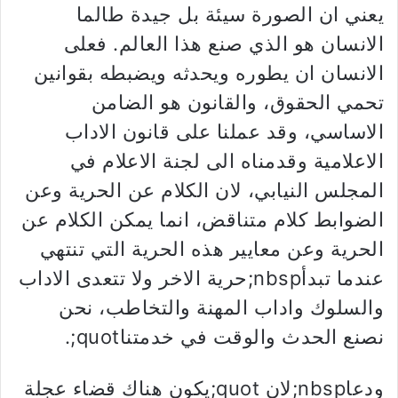
يعني ان الصورة سيئة بل جيدة طالما
الانسان هو الذي صنع هذا العالم. فعلى
الانسان ان يطوره ويحدثه ويضبطه بقوانين
تحمي الحقوق، والقانون هو الضامن
الاساسي، وقد عملنا على قانون الاداب
الاعلامية وقدمناه الى لجنة الاعلام في
المجلس النيابي، لان الكلام عن الحرية وعن
الضوابط كلام متناقض، انما يمكن الكلام عن
الحرية وعن معايير هذه الحرية التي تنتهي
عندما تبدأnbsp;حرية الاخر ولا تتعدى الاداب
والسلوك واداب المهنة والتخاطب، نحن
نصنع الحدث والوقت في خدمتناquot;.
ودعاnbsp;لان quot;يكون هناك قضاء عجلة