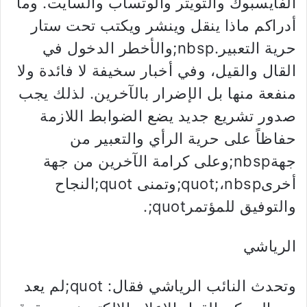
الفايسبوك والتويتر والوتساب والسايت. وما
أدراكم ماذا ينقل وينشر ويكتب تحت ستار
حرية التعبير.nbsp;والأخطر الدخول في
القال والقيل، وفي أخبار سخيفة لا فائدة ولا
منفعة منها بل الإضرار بالآخرين. لذلك يجب
صدور تشريع جديد يضع الضوابط اللازمة
حفاظاً على حرية الرأي والتعبير من
جهةnbsp;وعلى كرامة الآخرين من جهة
أخرىquot;،nbsp;وتمنى quot;النجاح
والتوفيق للمؤتمرquot;.
الرياشي
وتحدث النائب الرياشي فقال: quot;لم يعد