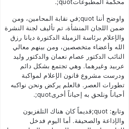
محكمة المطبوعاتquot;.
واوضح أننا quot;في نقابة المحامين، ومن
ضمن اللجان المنشأة، تم تأليف لجنة النشرة
والإعلام برئاسة الزميلة الدكتورة ديانا رزق
الله وأعضاء متخصصين، ومن بينهم معالي
النائب الدكتور عصام نعمان والدكتور وليد
عربيد وغيرهما. وهي تجتمع بشكل دائم
ودرست مشروع قانون الإعلام لمواكبة
تطورات العصر. فالعلم يركض ونحن نواكبه
أحياناً ونلحق به إحياناً أخرىquot;.
وتابع: quot;قديماً كان هناك التلفزيون
والإذاعة والصحيفة. أما اليوم فدخل