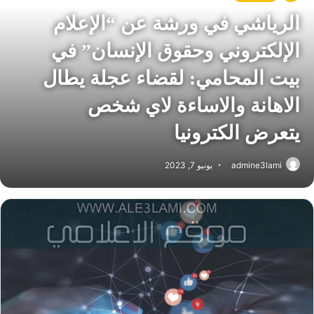
الرياشي في ورشة عن “الإعلام
الإلكتروني وحقوق الإنسان” في
بيت المحامي: لقضاء عجلة يطال
الاهانة والاساءة لاي شخص
يتعرض الكترونيا
admine3lami
يونيو 7, 2023