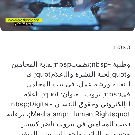
nbsp;
وطنية -nbsp;نظمتnbsp;نقابة المحامين
وquot;لجنة النشرة والإعلامquot; في
النقابة ورشة عمل، في بيت المحامي
فيnbsp;بيروت، بعنوان: quot;الإعلام
الإلكتروني وحقوق الإنسان -nbsp;Digital
Media amp; Human Rightsquot;، برعاية
نقيب المحامين في بيروت ناضر كسبار
وحضوره، النائب ملحم الرياشي، السفير