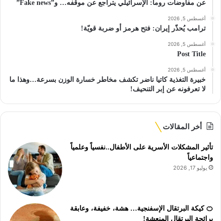
عن مفاوضات روما: الإسرائيلي يتراجع عن موقفه… و”Fake news”
أغسطس 5, 2026
ترامب يُحذّر إيران: فتح هرمز أو ضربة قويّة!
أغسطس 5, 2026
Post Title
أغسطس 5, 2026
خبيرة التغذية كاتيا ناضر تكشف مخاطر خسارة الوزن بسرعة…وهذا ما
لا تعرفونه عن إبر التنحيف!
أخر المقالات
تأثير المشكلات الأسرية على الأطفال..نفسياً وعلمياً
واجتماعياً
يوليو 17, 2026
🍊 كيكة البرتقال الإسفنجية… هشة، خفيفة، وعابقة
برائحة البرتقال المنعشة!