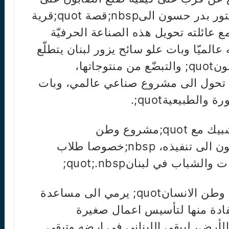
انواعه كافة. استمع الطلاب من الدكتور بدر حسون الىnbsp;قصة quot;قرية
ف استطاع مع عائلته تحويل هذه الصناعة الحرفيّة
عالميّا وبات علو سائح يزور لبنان يتطلّع
الى زيارة nbsp;quot;قرية بدر حسونquot; والتبضّع من منتوجاتها،
يnbsp;بدأت بحلم تحول الى مشروع صناعي عالمي، وبات
وأبدى استعداده quot;للتعاون والتشبيك مع quot;مشروع وطن
الانسانquot; في اي مشروع يتطلعون الى تنفيذه، nbsp;خصوصا طلاب
اب في لبنانquot;.nbsp;
بدورها اكدت عبود ان quot;مشروع وطن الانسانquot; يرمي الى مساعدة
فادة منها لتأسيس اعمال صغيرة
الأرض، ليبقى اللبناني في ارضه وتبقى