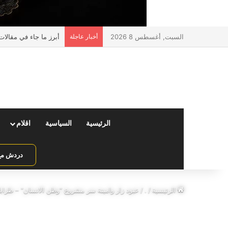
السبت, أغسطس 8 2026
أخبار عاجلة
أبرز ما جاء في مقالا
الرئيسية
السياسية
اقلام
دردش مع 
الرئيسية
/
.
/
عبود زار وامينة سر مشروع “وطن الانسان” – طرابل