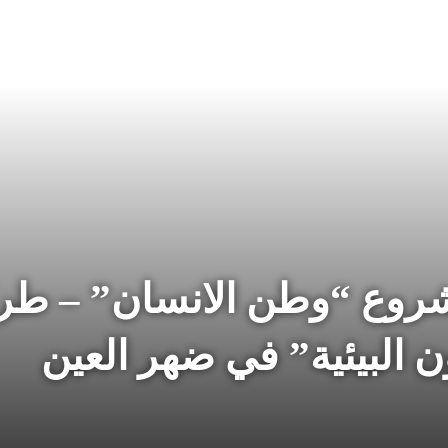
مشروع “وطن الانسان” – طر
 البيئية” في ضهر العين