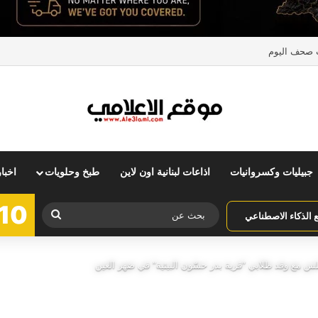
ت صحف اليوم
جبيليات وكسروانيات
اذاعات لبنانية اون لاين
طبخ وحلويات
اخبا
10
بحث
الذكاء الاصطناعي
عن
س مع وفد طلابي “قرية بدر حسّون البيئية” في ضهر العين