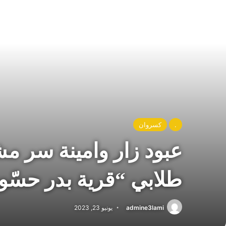
.
كسروان
عبود زار وامينة سر 
طلابي “قرية بدر حسّون
admine3lami
يونيو 23, 2023