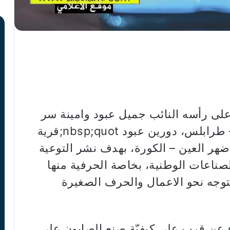
لى رأسه النائب جميل عبود وامينة سر
quot;مشروع وطن الإنسانquot; – طرابلس، دورين عبود nbsp;quot;قرية
quot; في منطقة ضهر العين – الكورة، بهدف نشر التوعية
صناعات الوطنية، بخاصة الحرفية منها
توجه نحو الاعمال والحرف الصغيرة
ع عن قرب على كيفيّة صنع الصابون على