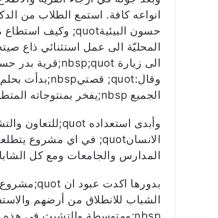
حسون البيئيةquot; وكي
المحليّة الى عمل استثنائي ذاع صيته 
وقال:quot; قصت
الجميع nbsp;يفخر بمنتوجاته المتطورة والطبيعيةquot;.
المدارس والجامعات ومع كل الشابات والشب
الشباب للانطلاق من أرضهم والاست
nbsp;ومتوسطة والتشبث في هذه 