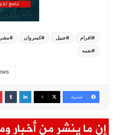
افرام
جبيل
كسروان
مشرو
نعمه
لينكدإن
فيسبوك
X