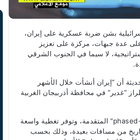
سرائيلية بشن ضربة عسكرية على إيران،
على عدة جبهات، مركزة على تعزيز
ستراتيجية، لا سيما في الجنوب الشرقي
.
يثة أن “إيران أنشأت خلال الأشهر
از “غدير” في محافظة أذربيجان الغربية
وتعد هذه الرادارات من نوع “phased-array” المتقدمة، وتوفر تغطية واسعة
ريخ من مسافات بعيدة، وذلك بحسب