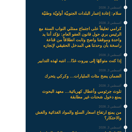
أغسطس 3, 2026
سلام: إعادة إعمار البلدات الجنوبيّة أولويّة وطنيّة
أغسطس 3, 2026
كرامي تعليقاً على اجتماع ممثلي النواب السنة مع
الرئيس بري حول قانون العفو العام: نؤكد أننا يد
واحدة وموقفنا واضح وثابت انطلاقاً من قناعة
راسخة بأن وحدتنا هي المدخل الحقيقي لإنجازه
أغسطس 3, 2026
إذا كنت متوجّهًا إلى بيروت غدًا… انتبه لهذه التدابير
أغسطس 3, 2026
الضمان يضخ مئات المليارات… وكركي يتحرك
أغسطس 3, 2026
تلوث جرثومي وأعطال كهربائية… معهد البحوث
يمنع دخول شحنات غير مطابقة
أغسطس 3, 2026
من يمنع ارتفاع اسعار السلع والمواد الغذائية والغش
والاحتكار؟
أغسطس 3, 2026