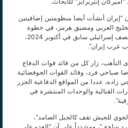
أميركان إنتربرايز” للأبحاث.
 “إيران أنشأت أيضا منظومتين إضافيتين
لخليج العربي ومضيق هرمز، في خطوة
تهدف إلى سد الثغرات التي خلفها قصف إسرائيلي سابق في أكتوبر 2024،
ب غرب إيران”.
التأهب، زار كل من قائد قوات الدفاع
ضا صباحي فرد، وقائد القوات الجوفضائية
 زاده، عددا من المواقع الدفاعية الجزر
درات القتالية والوحدات المنتشرة في
ية”.
الجوي للجيش تقف كالجبل الصامد”،
رد ساحق”، ومشدداً على أن “العدو على