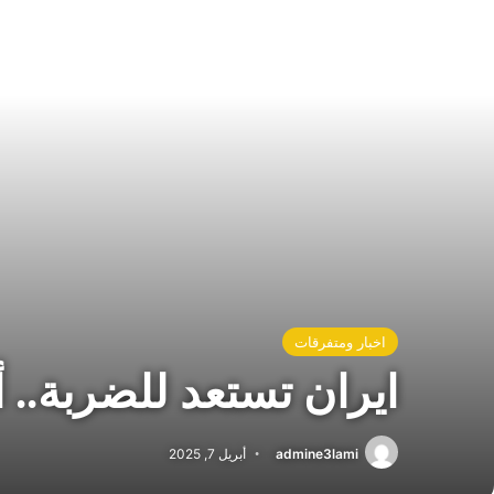
اخبار ومتفرقات
ايران تستعد للضربة.. 
admine3lami
أبريل 7, 2025