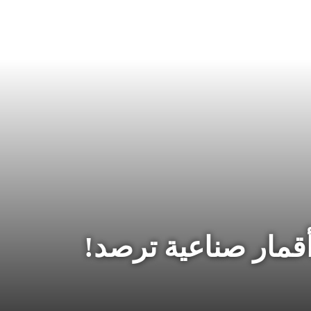
أقمار صناعية ترصد!