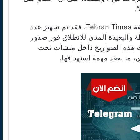
.
بحسب معلومات حصلت عليها صحيفة Tehran Times، فقد تم تجهيز عدد
طة والبعيدة المدى للانطلاق فور صدور
عت هذه الصواريخ داخل منشآت تحت
 ما يعقد مهمة استهدافها.