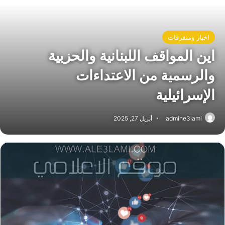
اخبار ومتفرقات
اين المواقف اللبنانية والحزبية
والرسمية من الاعتداءات
الإسرائيلية
admine3lami
أبريل 27, 2025