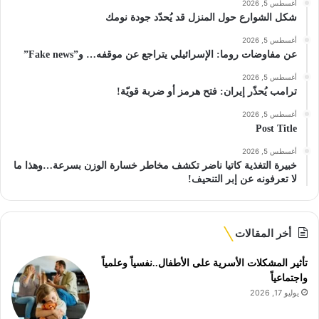
أغسطس 5, 2026
شكل الشوارع حول المنزل قد يُحدّد جودة نومك
أغسطس 5, 2026
عن مفاوضات روما: الإسرائيلي يتراجع عن موقفه… و”Fake news”
أغسطس 5, 2026
ترامب يُحذّر إيران: فتح هرمز أو ضربة قويّة!
أغسطس 5, 2026
Post Title
أغسطس 5, 2026
خبيرة التغذية كاتيا ناضر تكشف مخاطر خسارة الوزن بسرعة…وهذا ما
لا تعرفونه عن إبر التنحيف!
أخر المقالات
تأثير المشكلات الأسرية على الأطفال..نفسياً وعلمياً
واجتماعياً
يوليو 17, 2026