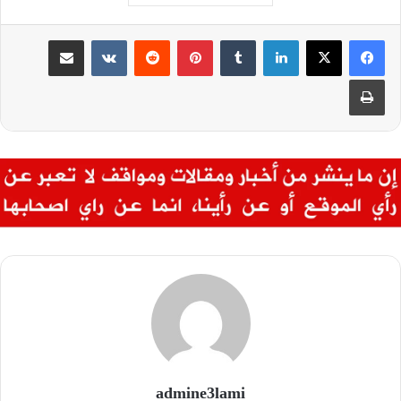
لينكدإن
بينتيريست
مشاركة عبر البريد
طباعة
admine3lami