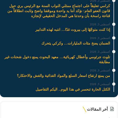
أغسطس 3, 2026
كرامي تعليقاً على اجتماع ممثلي النواب السنة مع الرئيس بري حول
قانون العفو العام: نؤكد أننا يد واحدة وموقفنا واضح وثابت انطلاقاً من
قناعة راسخة بأن وحدتنا هي المدخل الحقيقي لإنجازه
أغسطس 3, 2026
إذا كنت متوجّهًا إلى بيروت غدًا… انتبه لهذه التدابير
أغسطس 3, 2026
الضمان يضخ مئات المليارات… وكركي يتحرك
أغسطس 3, 2026
تلوث جرثومي وأعطال كهربائية… معهد البحوث يمنع دخول شحنات غير
مطابقة
أغسطس 3, 2026
من يمنع ارتفاع اسعار السلع والمواد الغذائية والغش والاحتكار؟
أغسطس 3, 2026
الكتل الحارة تنحسر في هذا اليوم.. اليكم التفاصيل
أخر المقالات