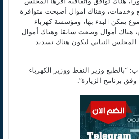
ورا، هناك توافق واتفاقية أقرها المجلس
لع وخدمات، وهناك اموال أصبحت متوافرة
 يمكن البدء بها، ومؤسسة كهرباء
، هناك أموال وضعت سابقا وهناك أموال
 المجلس النيابي ليكون هناك تسديد
 “بالطبع وزير النفط ووزير الكهرباء
ق برنامج الزيارة”.