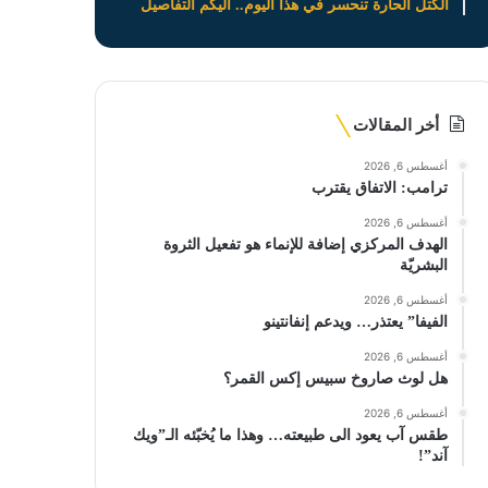
الكتل الحارة تنحسر في هذا اليوم.. اليكم التفاصيل
أخر المقالات
أغسطس 6, 2026
ترامب: الاتفاق يقترب
أغسطس 6, 2026
الهدف المركزي إضافة للإنماء هو تفعيل الثروة
البشريّة
أغسطس 6, 2026
الفيفا” يعتذر… ويدعم إنفانتينو
أغسطس 6, 2026
هل لوث صاروخ سبيس إكس القمر؟
أغسطس 6, 2026
طقس آب يعود الى طبيعته… وهذا ما يُخبّئه الـ”ويك
آند”!