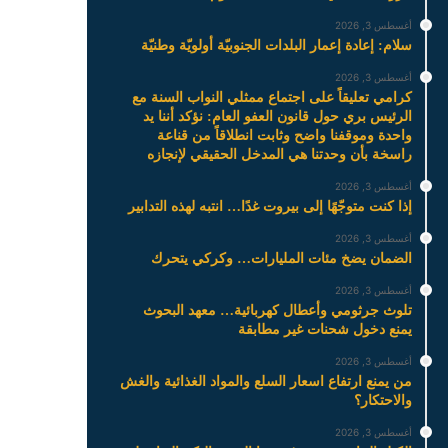
أغسطس 3, 2026
سلام: إعادة إعمار البلدات الجنوبيّة أولويّة وطنيّة
أغسطس 3, 2026
كرامي تعليقاً على اجتماع ممثلي النواب السنة مع
الرئيس بري حول قانون العفو العام: نؤكد أننا يد
واحدة وموقفنا واضح وثابت انطلاقاً من قناعة
راسخة بأن وحدتنا هي المدخل الحقيقي لإنجازه
أغسطس 3, 2026
إذا كنت متوجّهًا إلى بيروت غدًا… انتبه لهذه التدابير
أغسطس 3, 2026
الضمان يضخ مئات المليارات… وكركي يتحرك
أغسطس 3, 2026
تلوث جرثومي وأعطال كهربائية… معهد البحوث
يمنع دخول شحنات غير مطابقة
أغسطس 3, 2026
من يمنع ارتفاع اسعار السلع والمواد الغذائية والغش
والاحتكار؟
أغسطس 3, 2026