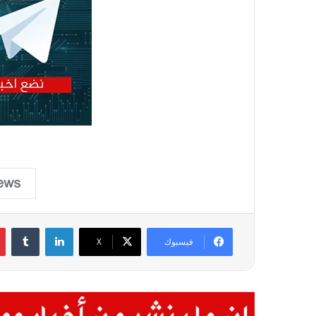
لينكدإن
فيسبوك
X