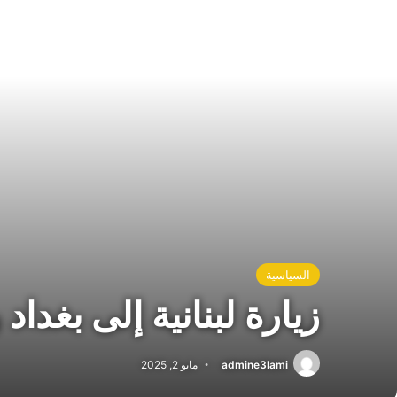
السياسية
زيارة لبنانية إلى بغداد
admine3lami
مايو 2, 2025