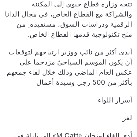
تتجه وزارة قطاع حيوي إلى المكننة
والشراكة مع القطاع الخاص، في مجال الداتا
الرقمية ودراسات السوق، مستفيده ِ من
منَح تكنولوجية قدمها القطاع الخاص.
أبدى أكثر من نائب ووزير ارتياحهم لتوقعات
أن يكون الموسم السياحيً مزدحما على
عكس العام الماضي وذلك خلال لقاء جمعهم
بأكثر من 500 رجل وسيدة أعمال
أسرار اللواء
لغز
أدى إلغاء امتحان «M.Catt» الى بلبلة في