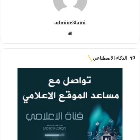
admine3lami
موقع
الويب
الذكاء الاصطناعي