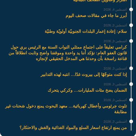
أغسطس 4, 2026
أبرز ما جاء في مقالات صحف اليوم
أغسطس 3, 2026
سلام: إعادة إعمار البلدات الجنوبيّة أولويّة وطنيّة
أغسطس 3, 2026
كرامي تعليقاً على اجتماع ممثلي النواب السنة مع الرئيس بري حول
قانون العفو العام: نؤكد أننا يد واحدة وموقفنا واضح وثابت انطلاقاً من
قناعة راسخة بأن وحدتنا هي المدخل الحقيقي لإنجازه
أغسطس 3, 2026
إذا كنت متوجّهًا إلى بيروت غدًا… انتبه لهذه التدابير
أغسطس 3, 2026
الضمان يضخ مئات المليارات… وكركي يتحرك
أغسطس 3, 2026
تلوث جرثومي وأعطال كهربائية… معهد البحوث يمنع دخول شحنات غير
مطابقة
أغسطس 3, 2026
من يمنع ارتفاع اسعار السلع والمواد الغذائية والغش والاحتكار؟