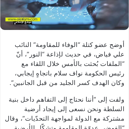
أوضح عضو كتلة “​الوفاء للمقاومة​” النائب ​
علي فياض​، في حديث لإذاعة “النور”، أنّ
“الملفات بُحثت بالأمس خلال اللقاء مع
رئيس الحكومة ​نواف سلام​ باتجاهٍ إيجابي،
وكان الهدف كسر الجليد من قبل الجانبين”.
ولفت إلى “أننا نحتاج إلى التفاهم داخل بنية
السلطة ونحن نسعى إلى إيجاد أرضية
مشتركة مع الدولة لمواجهة التحدّيات”، وقال
“الفوضى عدوّة المقاومة وتشكّل الأرضية