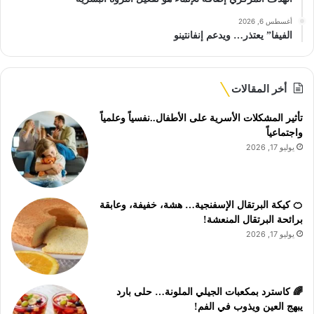
أغسطس 6, 2026
الفيفا” يعتذر… ويدعم إنفانتينو
أخر المقالات
تأثير المشكلات الأسرية على الأطفال..نفسياً وعلمياً
واجتماعياً
يوليو 17, 2026
🍊 كيكة البرتقال الإسفنجية… هشة، خفيفة، وعابقة
برائحة البرتقال المنعشة!
يوليو 17, 2026
🌈 كاسترد بمكعبات الجيلي الملونة… حلى بارد
يبهج العين ويذوب في الفم!