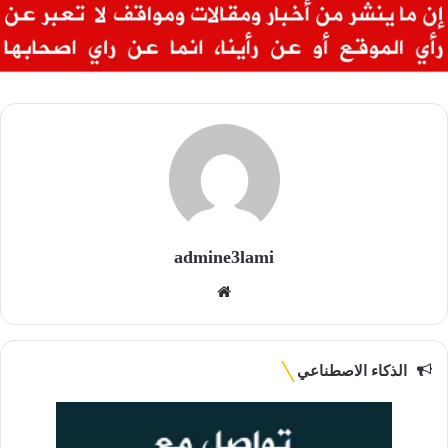
admine3lami
موقع
الويب
الذكاء الاصطناعي