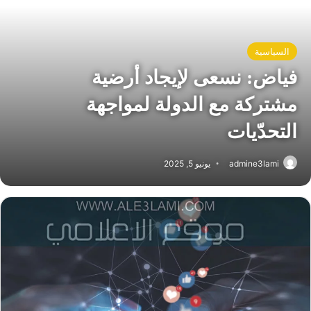
السياسية
فياض: نسعى لإيجاد أرضية
مشتركة مع الدولة لمواجهة
التحدّيات
admine3lami
يونيو 5, 2025