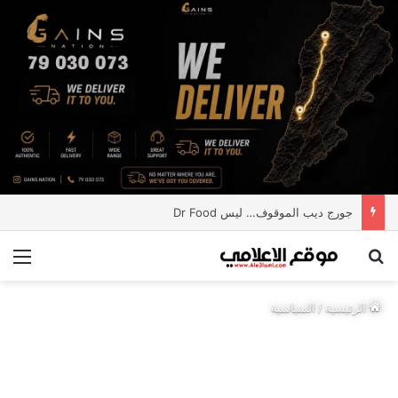
جورج ديب الموقوف… ليس Dr Food
بحث عن
الق
الرئيسية
/
السياسية