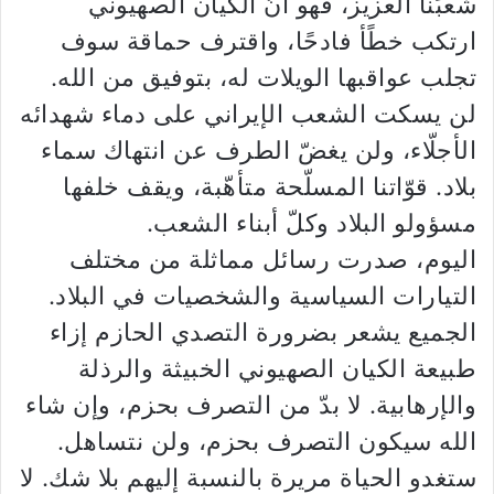
شعبَنا العزيز، فهو أنّ الكيان الصهيوني
ارتكب خطًأ فادحًا، واقترف حماقة سوف
تجلب عواقبها الويلات له، بتوفيق من الله.
لن يسكت الشعب الإيراني على دماء شهدائه
الأجلّاء، ولن يغضّ الطرف عن انتهاك سماء
بلاد. قوّاتنا المسلّحة متأهّبة، ويقف خلفها
مسؤولو البلاد وكلّ أبناء الشعب.
اليوم، صدرت رسائل مماثلة من مختلف
التيارات السياسية والشخصيات في البلاد.
الجميع يشعر بضرورة التصدي الحازم إزاء
طبيعة الكيان الصهيوني الخبيثة والرذلة
والإرهابية. لا بدّ من التصرف بحزم، وإن شاء
الله سيكون التصرف بحزم، ولن نتساهل.
ستغدو الحياة مريرة بالنسبة إليهم بلا شك. لا