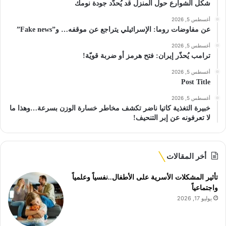
شكل الشوارع حول المنزل قد يُحدّد جودة نومك
أغسطس 5, 2026
عن مفاوضات روما: الإسرائيلي يتراجع عن موقفه… و”Fake news”
أغسطس 5, 2026
ترامب يُحذّر إيران: فتح هرمز أو ضربة قويّة!
أغسطس 5, 2026
Post Title
أغسطس 5, 2026
خبيرة التغذية كاتيا ناضر تكشف مخاطر خسارة الوزن بسرعة…وهذا ما
لا تعرفونه عن إبر التنحيف!
أخر المقالات
تأثير المشكلات الأسرية على الأطفال..نفسياً وعلمياً
واجتماعياً
يوليو 17, 2026