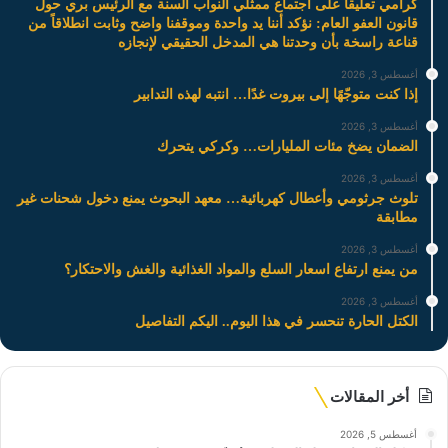
كرامي تعليقاً على اجتماع ممثلي النواب السنة مع الرئيس بري حول
قانون العفو العام: نؤكد أننا يد واحدة وموقفنا واضح وثابت انطلاقاً من
قناعة راسخة بأن وحدتنا هي المدخل الحقيقي لإنجازه
أغسطس 3, 2026
إذا كنت متوجّهًا إلى بيروت غدًا… انتبه لهذه التدابير
أغسطس 3, 2026
الضمان يضخ مئات المليارات… وكركي يتحرك
أغسطس 3, 2026
تلوث جرثومي وأعطال كهربائية… معهد البحوث يمنع دخول شحنات غير
مطابقة
أغسطس 3, 2026
من يمنع ارتفاع اسعار السلع والمواد الغذائية والغش والاحتكار؟
أغسطس 3, 2026
الكتل الحارة تنحسر في هذا اليوم.. اليكم التفاصيل
أخر المقالات
أغسطس 5, 2026