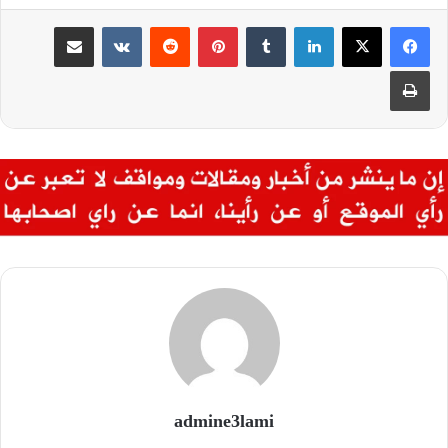
لينكدإن
بينتيريست
مشاركة عبر البريد
طباعة
admine3lami