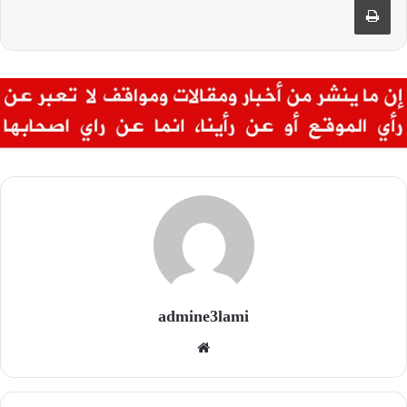
admine3lami
موقع
الويب