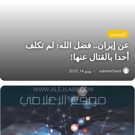
السياسية
عن إيران.. فضل الله: لم تكلف
أحدا بالقتال عنها!
admine3lami
يونيو 14, 2025