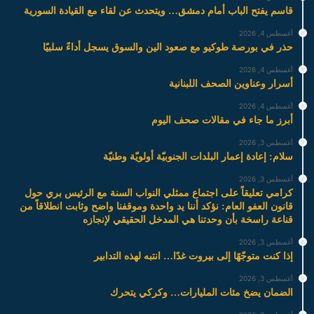
قاسم يفتح الباب أمام دمشق… ويتحدث عن لقاء مع القيادة السورية
أغسطس 4, 2026
حذر في بورصة طوكيو مع صعود الين والسوق يسجل أداءً سلبيًا
أغسطس 4, 2026
أسرار وعناوين الصحف اللبنانية
أغسطس 4, 2026
أبرز ما جاء في مقالات صحف اليوم
أغسطس 3, 2026
سلام: إعادة إعمار البلدات الجنوبيّة أولويّة وطنيّة
أغسطس 3, 2026
كرامي تعليقاً على اجتماع ممثلي النواب السنة مع الرئيس بري حول
قانون العفو العام: نؤكد أننا يد واحدة وموقفنا واضح وثابت انطلاقاً من
قناعة راسخة بأن وحدتنا هي المدخل الحقيقي لإنجازه
أغسطس 3, 2026
إذا كنت متوجّهًا إلى بيروت غدًا… انتبه لهذه التدابير
أغسطس 3, 2026
الضمان يضخ مئات المليارات… وكركي يتحرك