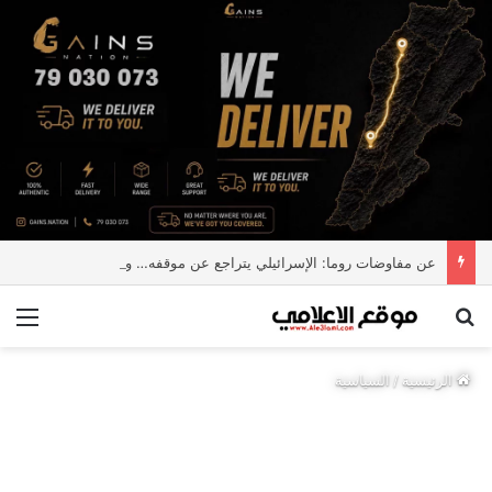
عن مفاوضات روما: الإسرائيلي يتراجع عن موقفه… و”Fake news”
بحث عن
الق
الرئيسية
/
السياسية