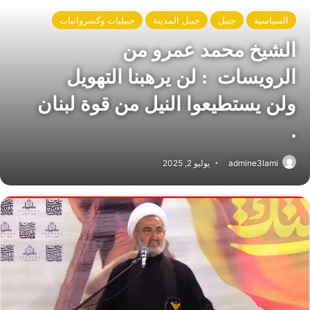
السياسية
جبيل
جبيل المدينة
جبيليات وكسروانيات
الشيخ محمد عمرو من
الرويسات : لن يرهبنا التهويل
ولن يستطيعوا النيل من قوة لبنان
.
admine3lami
يوليو 2, 2025