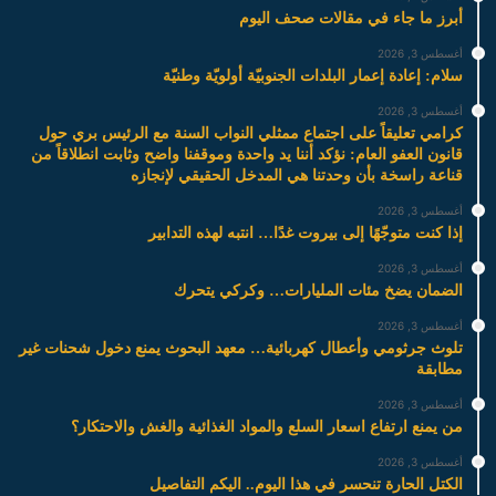
أبرز ما جاء في مقالات صحف اليوم
أغسطس 3, 2026
سلام: إعادة إعمار البلدات الجنوبيّة أولويّة وطنيّة
أغسطس 3, 2026
كرامي تعليقاً على اجتماع ممثلي النواب السنة مع الرئيس بري حول
قانون العفو العام: نؤكد أننا يد واحدة وموقفنا واضح وثابت انطلاقاً من
قناعة راسخة بأن وحدتنا هي المدخل الحقيقي لإنجازه
أغسطس 3, 2026
إذا كنت متوجّهًا إلى بيروت غدًا… انتبه لهذه التدابير
أغسطس 3, 2026
الضمان يضخ مئات المليارات… وكركي يتحرك
أغسطس 3, 2026
تلوث جرثومي وأعطال كهربائية… معهد البحوث يمنع دخول شحنات غير
مطابقة
أغسطس 3, 2026
من يمنع ارتفاع اسعار السلع والمواد الغذائية والغش والاحتكار؟
أغسطس 3, 2026
الكتل الحارة تنحسر في هذا اليوم.. اليكم التفاصيل