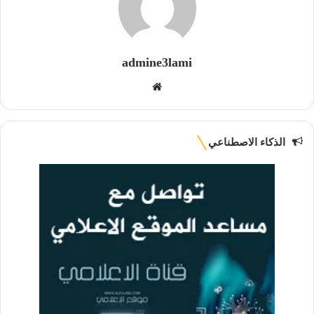
admine3lami
موقع
الويب
الذكاء الاصطناعي