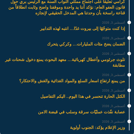
كرامي تعليقاً على اجتماع ممثلي النواب السنة مع الرئيس بري حول
قانون العفو العام: نؤكد أننا يد واحدة وموقفنا واضح وثابت انطلاقاً من
قناعة راسخة بأن وحدتنا هي المدخل الحقيقي لإنجازه
أغسطس 3, 2026
إذا كنت متوجّهًا إلى بيروت غدًا… انتبه لهذه التدابير
أغسطس 3, 2026
الضمان يضخ مئات المليارات… وكركي يتحرك
أغسطس 3, 2026
تلوث جرثومي وأعطال كهربائية… معهد البحوث يمنع دخول شحنات غير
مطابقة
أغسطس 3, 2026
من يمنع ارتفاع اسعار السلع والمواد الغذائية والغش والاحتكار؟
أغسطس 3, 2026
الكتل الحارة تنحسر في هذا اليوم.. اليكم التفاصيل
أغسطس 3, 2026
عصابة نفّذت عمليّات سرقة وسلب في قبضة الامن
أغسطس 3, 2026
وزير الإعلام يؤكد: الجنوب أولوية