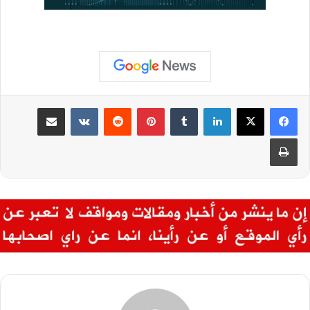
لينكدإن
‏Tumblr
بينتيريست
‏Reddit
‏VKontakte
مشاركة عبر البريد
طباعة