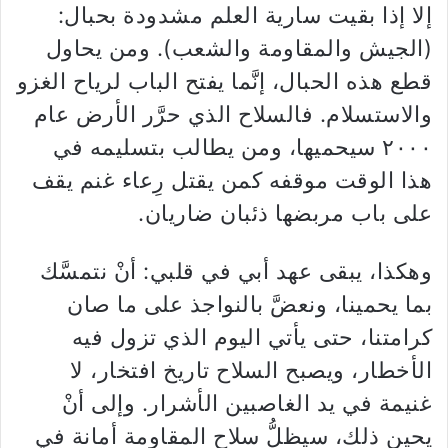
إلا إذا بقيت سارية العلم مشدودة بحبال:
(الجيش والمقاومة والشعب). ومن يحاول
قطع هذه الحبال، إنَّما يفتح الباب لرياح الغزو
والاستسلام. فالسلاح الذي حرَّر الأرض عام
٢٠٠٠ سيحميها، ومن يطالب بتسليمه في
هذا الوقت موقفه كمن يقتل رِعاء غنم يقف
على باب مربضها ذئبان ضاريان.
وهكذا، يبقى عهد أبي في قلبي: أنْ نتمسَّك
بما يحمينا، ونعضَّ بالنواجذ على ما صان
كرامتنا، حتى يأتي اليوم الذي تزول فيه
الأخطار، ويصبح السلاح تاريخ افتخار، لا
غنيمة في يد الغاصبين الأشرار. وإلى أنْ
يحين ذلك، سيظلُّ سلاح المقاومة أمانة في