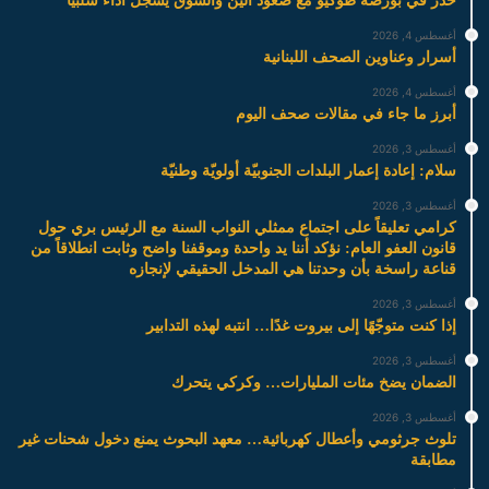
حذر في بورصة طوكيو مع صعود الين والسوق يسجل أداءً سلبيًا
أغسطس 4, 2026
أسرار وعناوين الصحف اللبنانية
أغسطس 4, 2026
أبرز ما جاء في مقالات صحف اليوم
أغسطس 3, 2026
سلام: إعادة إعمار البلدات الجنوبيّة أولويّة وطنيّة
أغسطس 3, 2026
كرامي تعليقاً على اجتماع ممثلي النواب السنة مع الرئيس بري حول
قانون العفو العام: نؤكد أننا يد واحدة وموقفنا واضح وثابت انطلاقاً من
قناعة راسخة بأن وحدتنا هي المدخل الحقيقي لإنجازه
أغسطس 3, 2026
إذا كنت متوجّهًا إلى بيروت غدًا… انتبه لهذه التدابير
أغسطس 3, 2026
الضمان يضخ مئات المليارات… وكركي يتحرك
أغسطس 3, 2026
تلوث جرثومي وأعطال كهربائية… معهد البحوث يمنع دخول شحنات غير
مطابقة