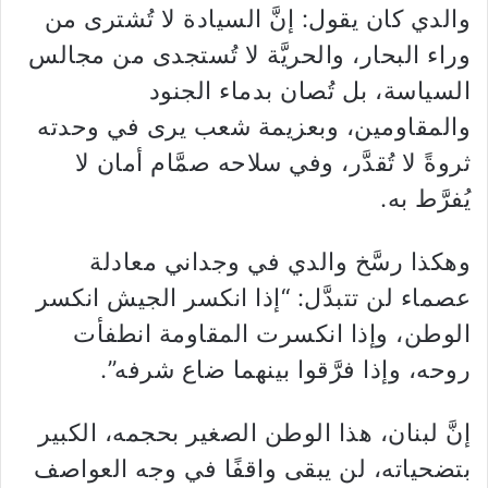
والدي كان يقول: إنَّ السيادة لا تُشترى من
وراء البحار، والحريَّة لا تُستجدى من مجالس
السياسة، بل تُصان بدماء الجنود
والمقاومين، وبعزيمة شعب يرى في وحدته
ثروةً لا تُقدَّر، وفي سلاحه صمَّام أمان لا
يُفرَّط به.
وهكذا رسَّخ والدي في وجداني معادلة
عصماء لن تتبدَّل: “إذا انكسر الجيش انكسر
الوطن، وإذا انكسرت المقاومة انطفأت
روحه، وإذا فرَّقوا بينهما ضاع شرفه”.
إنَّ لبنان، هذا الوطن الصغير بحجمه، الكبير
بتضحياته، لن يبقى واقفًا في وجه العواصف