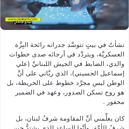
نشأتُ في بيتٍ تتوسَّد جدرانه رائحة البِزَّة
العسكريَّة، ويتردَّد في أرجائه صدى خطوات
والدي، الضابط في الجيش اللبنانيِّ (علي
إسماعيل الحسيني)، الذي ربَّاني على أنَّ
الوطن ليس مجرَّد خطوط على الخريطة، بل
هو روح تسكن الصدور، وعهد في الضمير
محفور .
كان يعلِّمني أنَّ المقاومة شرفُ لبنان، بل
شرفُ الأمَّة، وأنَّها الساعد الذي يشتدُّ حين