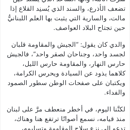
تضعف الأذرع، والسند الذي يُسنِد القلاع إذا
مالت، والسارية التي يثبت بها العلم اللبنانيُّ
حين تجتاح البلاد العواصف.
والدي كان يقول: “الجيش والمقاومة قلبان
لجسد واحد، وجناحان لصقر واحد”، فالجيش
حارس النهار، والمقاومة حارس الليل،
كلاهما يذود عن السيادة ويحرس الكرامة،
ويكتبان على صفحات الوطن سطور الصمود
والفداء.
لكنَّنا اليوم، في أخطر منعطف مرَّ على لبنان
منذ قيامه، نسمع أصواتًا ترتفع هنا وهناك،
تدعو إلى نزع سلاح المقاومة وتسليمه،