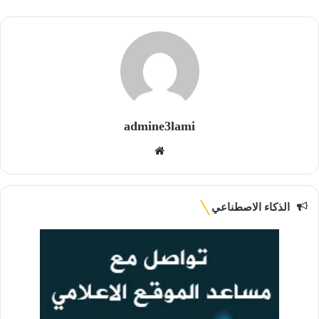
admine3lami
موقع
الويب
الذكاء الاصطناعي