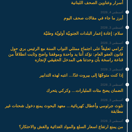
أسرار وعناوين الصحف اللبنانية
أغسطس 4, 2026
أبرز ما جاء في مقالات صحف اليوم
أغسطس 3, 2026
سلام: إعادة إعمار البلدات الجنوبيّة أولويّة وطنيّة
أغسطس 3, 2026
كرامي تعليقاً على اجتماع ممثلي النواب السنة مع الرئيس بري حول
قانون العفو العام: نؤكد أننا يد واحدة وموقفنا واضح وثابت انطلاقاً من
قناعة راسخة بأن وحدتنا هي المدخل الحقيقي لإنجازه
أغسطس 3, 2026
إذا كنت متوجّهًا إلى بيروت غدًا… انتبه لهذه التدابير
أغسطس 3, 2026
الضمان يضخ مئات المليارات… وكركي يتحرك
أغسطس 3, 2026
تلوث جرثومي وأعطال كهربائية… معهد البحوث يمنع دخول شحنات غير
مطابقة
أغسطس 3, 2026
من يمنع ارتفاع اسعار السلع والمواد الغذائية والغش والاحتكار؟