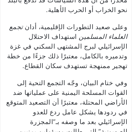
محذرًا من أن هذه السياسات قد تدفع بالبلد
نحو الخراب أو الحرب الأهلية.
وعلى صعيد التطورات الإقليمية، أدان
تجمع
العلماء المسلمين
استهداف الاحتلال
الإسرائيلي لبرج المشتهى السكني في غزة
وتدميره بالكامل، معتبرًا ذلك جزءًا من خطة
تهجير ممنهجة تستهدف سكان القطاع.
وفي ختام البيان، وجّه التجمع التحية إلى
القوات المسلحة اليمنية على عملياتها ضد
الأراضي المحتلة، معتبرًا أن التصعيد المتوقع
في ردودها يشكل عامل ردع للعدو
الإسرائيلي بعد ما وصفه بـ”المجزرة
الصهيونية” التي طالت مسؤولين يمنيين