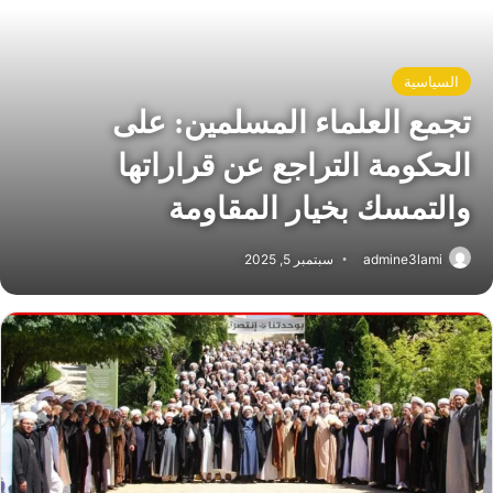
السياسية
تجمع العلماء المسلمين: على
الحكومة التراجع عن قراراتها
والتمسك بخيار المقاومة
admine3lami
سبتمبر 5, 2025