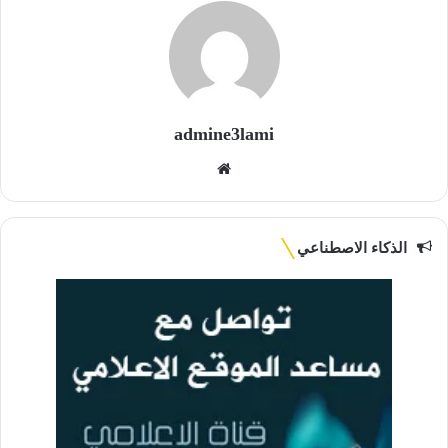
admine3lami
موق
ع
الوي
ب
الذكاء الاصطناعي