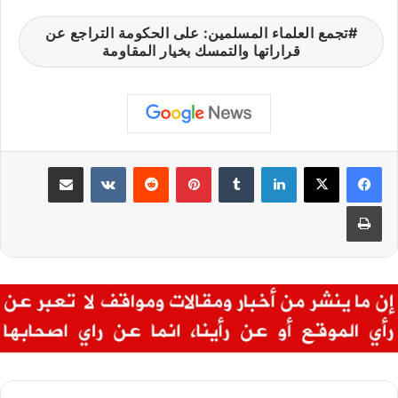
تجمع العلماء المسلمين: على الحكومة التراجع عن
قراراتها والتمسك بخيار المقاومة
لينكدإن
‏Tumblr
بينتيريست
‏Reddit
‏VKontakte
مشاركة عبر البريد
طباعة