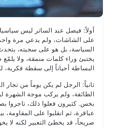
أولاً: فيصل عبد الساتر ليس سياسي
على الشاشات، ولم يدعي مرة واحدة 
السياسة، بل هو على سجيته، يتحدث
يختبئ وراء كلمات منمقة، ولا يلمّع
البساطة أحياناً إلى سقطة فكرية، لكن
ثانياً: الرجل لم يكن يوماً من تجار 
الطائفة، ولم يركب موجة الشهرة ليب
بخس. كثيرون فعلوا ذلك، تاجروا بص
عباقرة، ثم انقلبوا على المقاومة، بي
صريحاً، قد يخطئ التعبير لكنه لا يخ