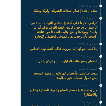
أغسطس 3, 2026
سلام: إعادة إعمار البلدات الجنوبيّة أولويّة وطنيّة
أغسطس 3, 2026
كرامي تعليقاً على اجتماع ممثلي النواب السنة مع
الرئيس بري حول قانون العفو العام: نؤكد أننا يد
واحدة وموقفنا واضح وثابت انطلاقاً من قناعة
راسخة بأن وحدتنا هي المدخل الحقيقي لإنجازه
أغسطس 3, 2026
إذا كنت متوجّهًا إلى بيروت غدًا… انتبه لهذه التدابير
أغسطس 3, 2026
الضمان يضخ مئات المليارات… وكركي يتحرك
أغسطس 3, 2026
تلوث جرثومي وأعطال كهربائية… معهد البحوث
يمنع دخول شحنات غير مطابقة
أغسطس 3, 2026
من يمنع ارتفاع اسعار السلع والمواد الغذائية والغش
والاحتكار؟
أغسطس 3, 2026