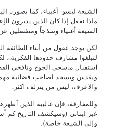
الشيعة ليسوا أغبياء، كما يصورنا الي
ماذا نفعل إذا كان الذين يديرون الإ
الشيعة أغبياء وسذجاً ومنفصلين عن
لكن يوجد عقول من أبناء الطائفة ا
لتبلغوا مشارف حدودها الفكرية.، لك
استقبال ماسحي الجوخ ونافخي الق
ويقدس ويسجد لصاحب فضائية مهمته 
والاعرف، ليس من يتزلف اكثر.
وللمفارقة، فإن غالبية الذين أظه
غير لبناني (وسيكشف التاريخ كم أسا
وإلى الشيعة خاصة).