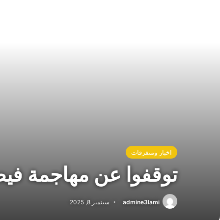
اخبار ومتفرقات
توقفوا عن مهاجمة فيص
admine3lami
سبتمبر 8, 2025