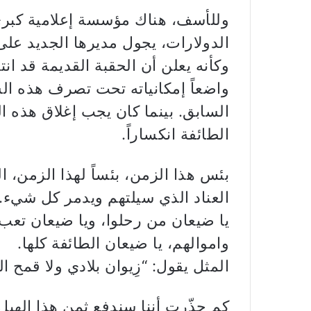
وللأسف، هناك مؤسسة إعلامية كبرى
الدولارات، يجول مديرها الجديد على 
وكأنه يعلن أن الحقبة القديمة قد ان
واضعاً إمكانياته تحت تصرف هذه الش
السابق. بينما كان يجب إغلاق هذه ا
الطائفة انكساراً.
بئس هذا الزمن، بئساً لهذا الزمن، ا
العناد الذي سيلتهم ويدمر كل شيء.
يا ضيعان من رحلوا، ويا ضيعان تعب
واموالهم، يا ضيعان الطائفة كلها.
المثل يقول: “زِيوان بلادي ولا قمح ا
كم حذّرت أننا سندفع ثمن هذا الهب