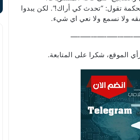
لحكمة تقول: “تحدث كي أراك!”. لكن يبدوا
نفقه ولا نسمع ولا نعي اي شيء.
–‐—–‐—–‐—–‐—–‐—
أي الموقع، شكرا على المتابعة.