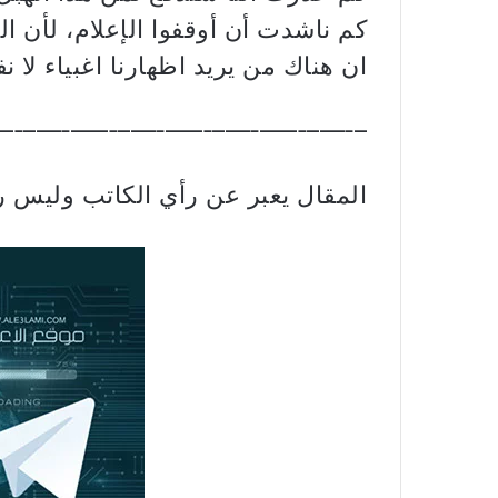
كم ناشدت أن أوقفوا الإعلام، لأن ا
ان هناك من يريد اظهارنا اغبياء لا 
–‐—–‐—–‐—–‐—–‐—–‐—–‐—–‐—
المقال يعبر عن رأي الكاتب وليس ر