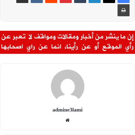
طباعة
admine3lami
موقع
الويب