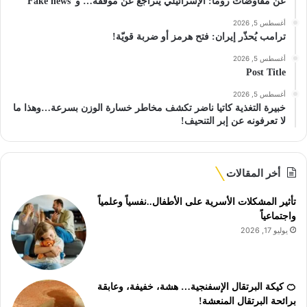
عن مفاوضات روما: الإسرائيلي يتراجع عن موقفه… و”Fake news”
أغسطس 5, 2026
ترامب يُحذّر إيران: فتح هرمز أو ضربة قويّة!
أغسطس 5, 2026
Post Title
أغسطس 5, 2026
خبيرة التغذية كاتيا ناضر تكشف مخاطر خسارة الوزن بسرعة…وهذا ما
لا تعرفونه عن إبر التنحيف!
أخر المقالات
تأثير المشكلات الأسرية على الأطفال..نفسياً وعلمياً
واجتماعياً
يوليو 17, 2026
🍊 كيكة البرتقال الإسفنجية… هشة، خفيفة، وعابقة
برائحة البرتقال المنعشة!