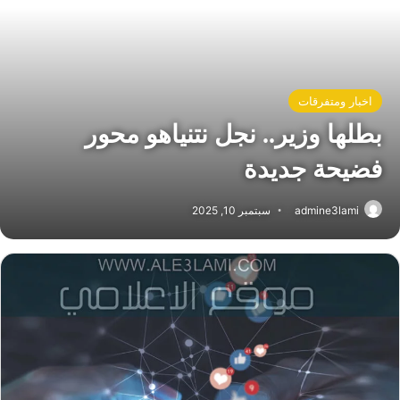
اخبار ومتفرقات
بطلها وزير.. نجل نتنياهو محور
فضيحة جديدة
admine3lami
سبتمبر 10, 2025