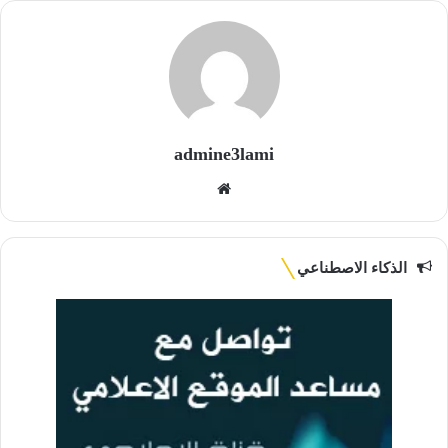
admine3lami
موقع
الويب
الذكاء الاصطناعي