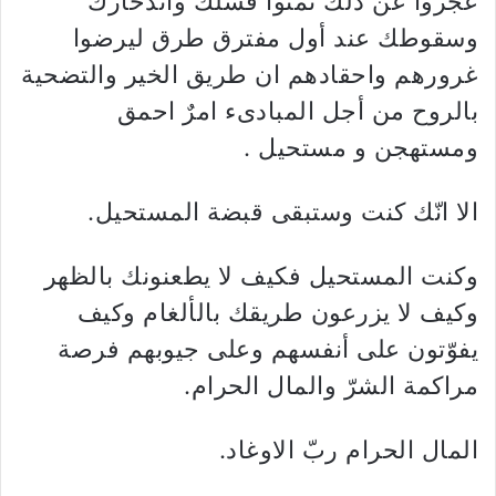
عجزوا عن ذلك تمنّوا فشلك واندحارك
وسقوطك عند أول مفترق طرق ليرضوا
غرورهم واحقادهم ان طريق الخير والتضحية
بالروح من أجل المبادىء امرٌ احمق
ومستهجن و مستحيل .
الا انّك كنت وستبقى قبضة المستحيل.
وكنت المستحيل فكيف لا يطعنونك بالظهر
وكيف لا يزرعون طريقك بالألغام وكيف
يفوّتون على أنفسهم وعلى جيوبهم فرصة
مراكمة الشرّ والمال الحرام.
المال الحرام ربّ الاوغاد.