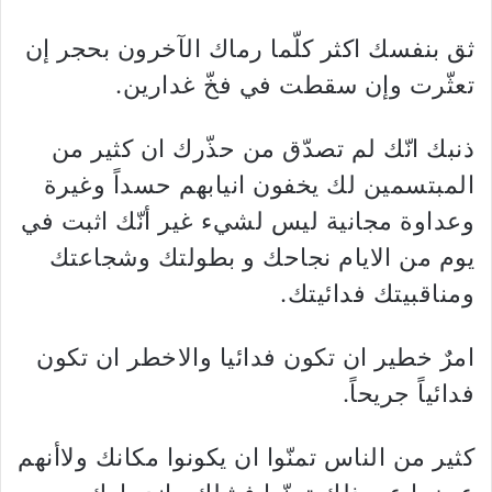
ثق بنفسك اكثر كلّما رماك الآخرون بحجر إن
تعثّرت وإن سقطت في فخّ غدارين.
ذنبك انّك لم تصدّق من حذّرك ان كثير من
المبتسمين لك يخفون انيابهم حسداً وغيرة
وعداوة مجانية ليس لشيء غير أنّك اثبت في
يوم من الايام نجاحك و بطولتك وشجاعتك
ومناقبيتك فدائيتك.
امرٌ خطير ان تكون فدائيا والاخطر ان تكون
فدائياً جريحاً.
كثير من الناس تمنّوا ان يكونوا مكانك ولاأنهم