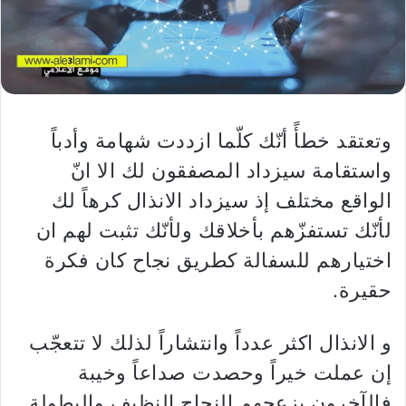
وتعتقد خطأً أنّك كلّما ازددت شهامة وأدباً
واستقامة سيزداد المصفقون لك الا انّ
الواقع مختلف إذ سيزداد الانذال كرهاً لك
لأنّك تستفزّهم بأخلاقك ولأنّك تثبت لهم ان
اختيارهم للسفالة كطريق نجاح كان فكرة
حقيرة.
و الانذال اكثر عدداً وانتشاراً لذلك لا تتعجّب
إن عملت خيراً وحصدت صداعاً وخيبة
فالآخرون يزعجهم النجاح النظيف والبطولة