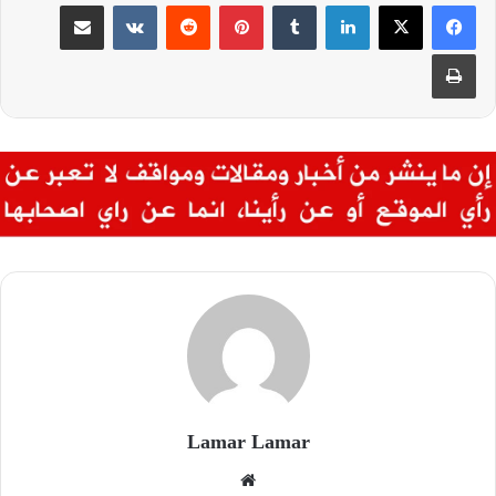
لينكدإن
‏Tumblr
بينتيريست
‏Reddit
‏VKontakte
مشاركة عبر البريد
طباعة
Lamar Lamar
موق