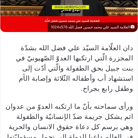
العلامة السيد علي محمد حسين فضل الله 1024x576
دان العلّامة السيّد علي فضل الله بشدّة
المجزرة الّتي ارتكبها العدوّ الصّهيونيّ في
بنت جبيل بحق الطفولة والّتي أدّت إلى
استشهاد أب وأطفاله الثّلاثة وإصابة الأم
وطفل رابع بجراح.
ورأى سماحته بأنّ ما ارتكبه العدوّ من عدوان
اثم يشكل جريمة ضدّ الإنسانيّة والطفولة
وهي برسم كل دعاة حقوق الانسان والحرية
في العالم داعيا الدولة إلى تحمل مسؤوليّتها