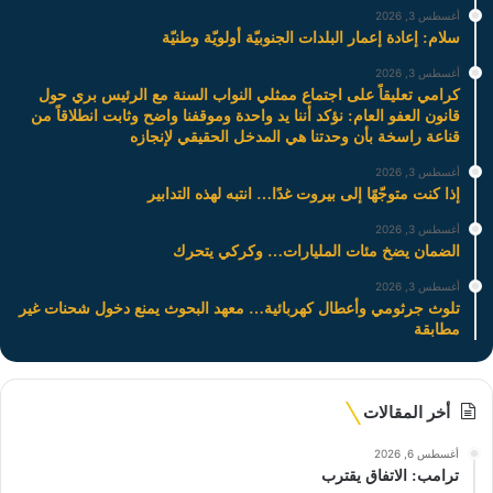
أغسطس 3, 2026
سلام: إعادة إعمار البلدات الجنوبيّة أولويّة وطنيّة
أغسطس 3, 2026
كرامي تعليقاً على اجتماع ممثلي النواب السنة مع الرئيس بري حول
قانون العفو العام: نؤكد أننا يد واحدة وموقفنا واضح وثابت انطلاقاً من
قناعة راسخة بأن وحدتنا هي المدخل الحقيقي لإنجازه
أغسطس 3, 2026
إذا كنت متوجّهًا إلى بيروت غدًا… انتبه لهذه التدابير
أغسطس 3, 2026
الضمان يضخ مئات المليارات… وكركي يتحرك
أغسطس 3, 2026
تلوث جرثومي وأعطال كهربائية… معهد البحوث يمنع دخول شحنات غير
مطابقة
أخر المقالات
أغسطس 6, 2026
ترامب: الاتفاق يقترب