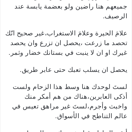
جميعهم هنا راضين ولو بعضمة يابسة عند
الرصيف.
علامَ الحيرة وعلامَ الاستغراب،غير صحيح انّك
تحصد ما زرعت ،يحصل ان تزرع وان يحصد
غيرك او ان لا ينبت في بستانك خضار وثمر.
يحصل ان يسلب تعبك حتى عابر طريق.
لستَ لوحدك هنا وسط هذا الزحام ولست
أذكى العابرين،هناك من هم أمكر منك
واخبث وأجرم،لستَ غير مراهق تعيس في
عالم التناطح في الأسواق.