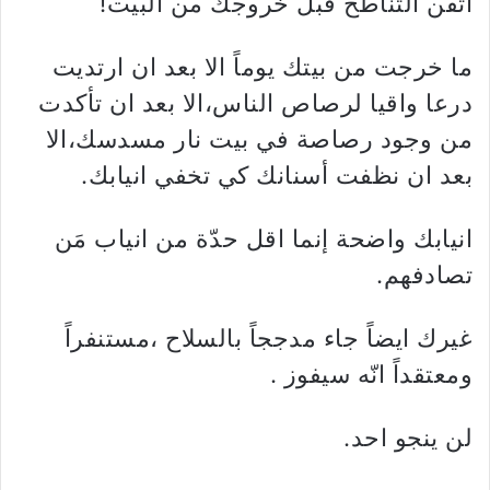
أتقن التناطح قبل خروجك من البيت!
ما خرجت من بيتك يوماً الا بعد ان ارتديت
درعا واقيا لرصاص الناس،الا بعد ان تأكدت
من وجود رصاصة في بيت نار مسدسك،الا
بعد ان نظفت أسنانك كي تخفي انيابك.
انيابك واضحة إنما اقل حدّة من انياب مَن
تصادفهم.
غيرك ايضاً جاء مدججاً بالسلاح ،مستنفراً
ومعتقداً انّه سيفوز .
لن ينجو احد.