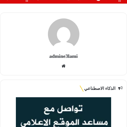
admine3lami
موقع
الويب
الذكاء الاصطناعي