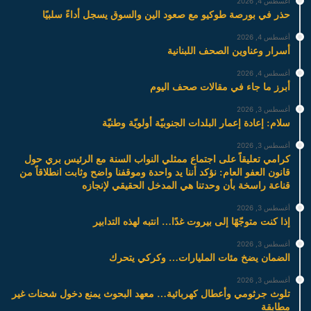
أغسطس 4, 2026
حذر في بورصة طوكيو مع صعود الين والسوق يسجل أداءً سلبيًا
أغسطس 4, 2026
أسرار وعناوين الصحف اللبنانية
أغسطس 4, 2026
أبرز ما جاء في مقالات صحف اليوم
أغسطس 3, 2026
سلام: إعادة إعمار البلدات الجنوبيّة أولويّة وطنيّة
أغسطس 3, 2026
كرامي تعليقاً على اجتماع ممثلي النواب السنة مع الرئيس بري حول
قانون العفو العام: نؤكد أننا يد واحدة وموقفنا واضح وثابت انطلاقاً من
قناعة راسخة بأن وحدتنا هي المدخل الحقيقي لإنجازه
أغسطس 3, 2026
إذا كنت متوجّهًا إلى بيروت غدًا… انتبه لهذه التدابير
أغسطس 3, 2026
الضمان يضخ مئات المليارات… وكركي يتحرك
أغسطس 3, 2026
تلوث جرثومي وأعطال كهربائية… معهد البحوث يمنع دخول شحنات غير
مطابقة