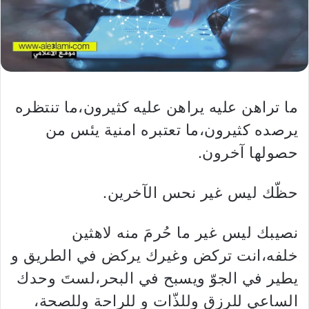
ما تراهن عليه يراهن عليه كثيرون،ما تنتظره
يرصده كثيرون،ما تعتبره امنية يئس من
حصولها آخرون.
حظّك ليس غير نحس الآخرين.
نصيبك ليس غير ما حُرمَ منه لاهثين
خلفه،انت تركض وغيرك يركض في الطريق و
يطير في الجوّ ويسبح في البحر،لستَ وحدك
الساعي للرزق وللذّات و للراحة وللصحة،