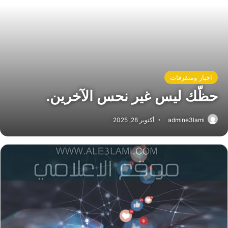
اخبار ومتفرقات
حظّك ليس غير نحس الآخرين.
admine3lami
أكتوبر 28, 2025