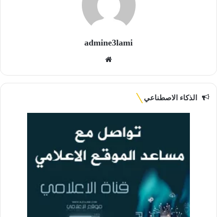
admine3lami
موقع
الويب
الذكاء الاصطناعي