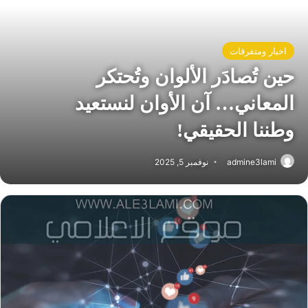
اخبار ومتفرقات
حين تُصادَر الألوان وتُحتكر
المعاني… آن الأوان لنستعيد
وطننا الحقيقي!
admine3lami
نوفمبر 5, 2025