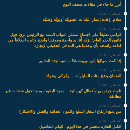
أبرز ما جاء في مقالات صحف اليوم
أغسطس 3, 2026
سلام: إعادة إعمار البلدات الجنوبيّة أولويّة وطنيّة
أغسطس 3, 2026
كرامي تعليقاً على اجتماع ممثلي النواب السنة مع الرئيس بري حول
قانون العفو العام: نؤكد أننا يد واحدة وموقفنا واضح وثابت انطلاقاً من
قناعة راسخة بأن وحدتنا هي المدخل الحقيقي لإنجازه
أغسطس 3, 2026
إذا كنت متوجّهًا إلى بيروت غدًا… انتبه لهذه التدابير
أغسطس 3, 2026
الضمان يضخ مئات المليارات… وكركي يتحرك
أغسطس 3, 2026
تلوث جرثومي وأعطال كهربائية… معهد البحوث يمنع دخول شحنات غير
مطابقة
أغسطس 3, 2026
من يمنع ارتفاع اسعار السلع والمواد الغذائية والغش والاحتكار؟
أغسطس 3, 2026
الكتل الحارة تنحسر في هذا اليوم.. اليكم التفاصيل