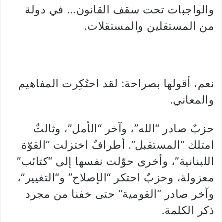
والواجبات تحت سقف القانون… في دولة
من المستقلين والمستقلات.
نعم، أقولها بصراحة: لقد احتُكِرت المفاهيم
والمعاني.
حزبٌ صادر “الله”، وآخر “الأمل”، وثالثٌ
امتلك “المستقبل”. أطرافٌ اختزلت “القوّة
اللبنانية”، وأخرى حوّلت نفسها إلى “كتائب”
معزولة، وحزبٌ احتكر “الإصلاح” و“التغيير”،
وآخر صادر “القومية” حتى خفنا من مجرد
ذكر الكلمة.