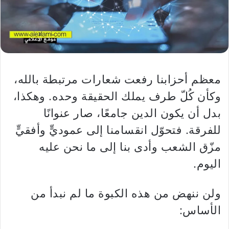
معظم أحزابنا رفعت شعارات مرتبطة بالله،
وكأن كُلّ طرف يملك الحقيقة وحده. وهكذا،
بدل أن يكون الدين جامعًا، صار عنوانًا
للفرقة. فتحوّل انقسامنا إلى عموديٍّ وأفقيٍّ
مزّق الشعب وأدى بنا إلى ما نحن عليه
اليوم.
ولن ننهض من هذه الكبوة ما لم نبدأ من
الأساس: