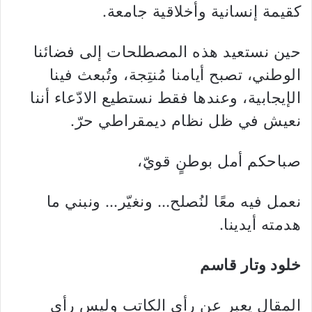
كقيمة إنسانية وأخلاقية جامعة.
حين نستعيد هذه المصطلحات إلى فضائنا
الوطني، تصبح أيامنا مُنتِجة، وتُبعث فينا
الإيجابية، وعندها فقط نستطيع الادّعاء أننا
نعيش في ظل نظام ديمقراطي حرّ.
صباحكم أمل بوطنٍ قويّ،
نعمل فيه معًا لنُصلح… ونغيّر… ونبني ما
هدمته أيدينا.
خلود وتار قاسم
المقال يعبر عن رأي الكاتب وليس رأي