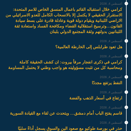
أغسطس 4, 2026
كرامي خلال استقباله القائم باعمال المنسق الخاص للامم المتحدة:
الاستقرار الحقيقي لا يكتمل إلا بالانسحاب الكامل للعدو الاسرائيلي من
الاراضي اللبنانية وبقيام دولة قوية وعادلة قادرة على بسط سيادة
القانون…وترسيخ استقلالية القضاء ومكافحة الفساد واستعادة ثقة
اللبنانيين بدولتهم وثقة المجتمع الدولي بلبنان
أغسطس 4, 2026
هل تعود طرابلس إلى الخارطة العالمية؟
أغسطس 4, 2026
كرامي في ذكرى انفجار مرفأ بيروت: ان كشف الحقيقة كاملة
ومحاسبة كل من تثبت مسؤوليته هو واجب وطني لا يحتمل المساومة
أغسطس 4, 2026
النفط يرتفع مجددًا
أغسطس 4, 2026
ارتفاع في أسعار الذهب والفضة
أغسطس 4, 2026
قاسم يفتح الباب أمام دمشق… ويتحدث عن لقاء مع القيادة السورية
أغسطس 4, 2026
حذر في بورصة طوكيو مع صعود الين والسوق يسجل أداءً سلبيًا