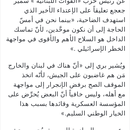
عن رئيس حزب «القوات اللبنانية » سمير
جعجع تعليقاً على الإعتداء الأخير الذي
استهدف الضاحية، «بينما نحن في أمسّ
الحاجة إلى أن نكون موحَّدين، لأنّ تماسك
الداخل هو السلاح الأهم والأقوى في مواجهة
الخطر الإسرائيلي .»
ويُشير بري إلى «أنّ هناك في لبنان والخارج
مَن هم غاضبون على الجيش، لأنّه اتخذ
الموقف الصح برفض الإنجرار إلى مواجهة
مع أهله، وليس خافياً أنّ البعض يُحرِّض على
المؤسسة العسكرية وقائدها بسبب هذا
الخيار الوطني السليم.»