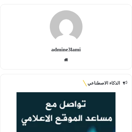
admine3lami
موقع
الويب
الذكاء الاصطناعي