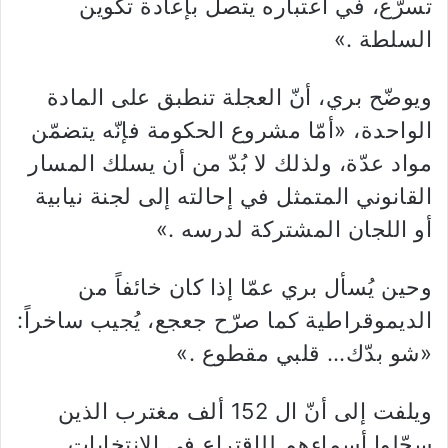
تسرّع، في اعتباره يتصل بإعادة تكوين
السلطة .»
ويوضّح بري، أنّ العجلة تنطبق على المادة
الواحدة، «أمّا مشروع الحكومة فإنّه يتضمّن
مواد عدّة، ولذلك لا بُدّ من أن يسلك المسار
القانوني المتمثل في إحالته إلى لجنة نيابية
أو اللجان المشتركة لدرسه .»
وحين يُسأل بري عمّا إذا كان خائفاً من
الديموقراطية كما صرّح جعجع، يُجيب ساخراً:
«شو بدّك… قلبي مقطوع .»
ويلفت إلى أنّ ال 152 ألف مغترب الذين
سجّلوا أسماءهم للإقتراع في الانتخابات