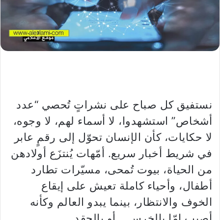
نستفيق كل صباح على نشراتٍ تُحصي “عدد
أشخاص” استشهدوا، لا أسماء لهم، لا وجوه،
لا حكايات، كأن الإنسان تحوّل إلى رقمٍ عابر
في شريط أخبار سريع. أمّهات يُنتزَع أولادهن
من الحياة، بيوت تُمحى، مسيّرات تطارد
أطفال، وأحياء كاملة تعيش على إيقاع
الخوف والانتظار، بينما يبدو العالم وكأنه
أصيب إمّا بالخرس… أو بالحقد.