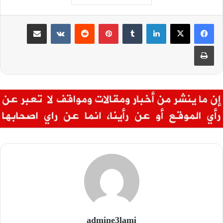
لينكدإن
بينتيريست
مشاركة عبر البريد
طباعة
admine3lami