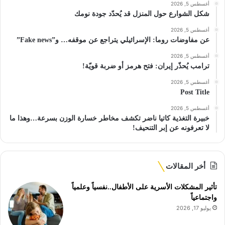
أغسطس 5, 2026
شكل الشوارع حول المنزل قد يُحدّد جودة نومك
أغسطس 5, 2026
عن مفاوضات روما: الإسرائيلي يتراجع عن موقفه… و”Fake news”
أغسطس 5, 2026
ترامب يُحذّر إيران: فتح هرمز أو ضربة قويّة!
أغسطس 5, 2026
Post Title
أغسطس 5, 2026
خبيرة التغذية كاتيا ناضر تكشف مخاطر خسارة الوزن بسرعة…وهذا ما
لا تعرفونه عن إبر التنحيف!
أخر المقالات
تأثير المشكلات الأسرية على الأطفال..نفسياً وعلمياً
واجتماعياً
يوليو 17, 2026