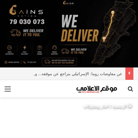
عن مفاوضات روما: الإسرائيلي يتراجع عن موقفه… و”Fake news”
بحث عن
الق
الرئيسية
/
اخبار ومتفرقات