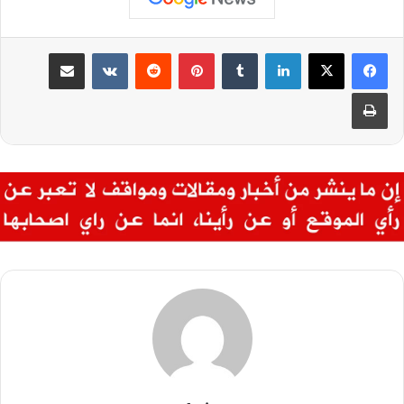
لينكدإن
‏Tumblr
بينتيريست
‏Reddit
‏VKontakte
مشاركة عبر البريد
طباعة