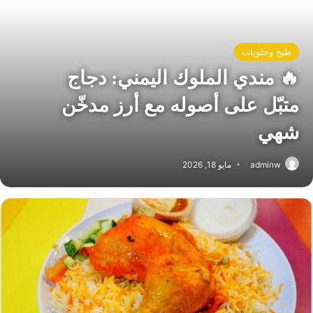
طبخ وحلويات
🔥 مندي الملوك اليمني: دجاج
متبّل على أصوله مع أرز مدخّن
شهي
adminw
مايو 18, 2026