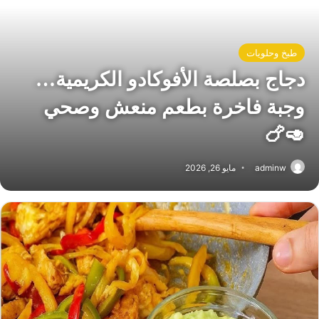
طبخ وحلويات
دجاج بصلصة الأفوكادو الكريمية…
وجبة فاخرة بطعم منعش وصحي
🥑🍗
adminw
مايو 26, 2026