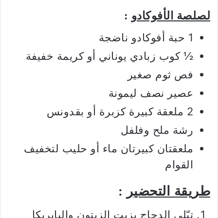
لصلصة الأفوكادو
:
1 حبة أفوكادو ناضجة
½ كوب زبادي يوناني أو كريمة خفيفة
فص ثوم صغير
عصير نصف ليمونة
2 ملعقة كبيرة كزبرة أو بقدونس
رشة ملح وفلفل
ملعقتان كبيرتان ماء أو حليب لتخفيف
القوام
طريقة التحضير
:
تبّلي الدجاج بزيت الزيتون والبابريكا