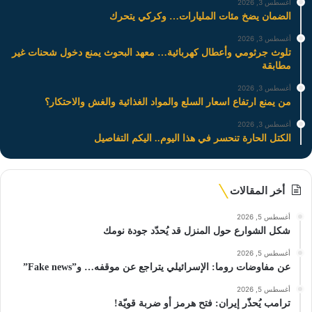
أغسطس 3, 2026
الضمان يضخ مئات المليارات… وكركي يتحرك
أغسطس 3, 2026
تلوث جرثومي وأعطال كهربائية… معهد البحوث يمنع دخول شحنات غير
مطابقة
أغسطس 3, 2026
من يمنع ارتفاع اسعار السلع والمواد الغذائية والغش والاحتكار؟
أغسطس 3, 2026
الكتل الحارة تنحسر في هذا اليوم.. اليكم التفاصيل
أخر المقالات
أغسطس 5, 2026
شكل الشوارع حول المنزل قد يُحدّد جودة نومك
أغسطس 5, 2026
عن مفاوضات روما: الإسرائيلي يتراجع عن موقفه… و”Fake news”
أغسطس 5, 2026
ترامب يُحذّر إيران: فتح هرمز أو ضربة قويّة!